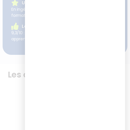
Une expertise reconnue
En ingénierie pédagogique et digitalisation des
formations
La satisfaction client
9,3/10 : c’est la satisfaction moyenne à chaud de nos
apprenants après nos formations
Les avis de nos apprenants