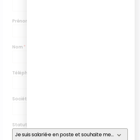
Prénom
*
Nom
*
Téléphone
*
Société
*
Statut
*
Je suis salarié·e en poste et souhaite me former