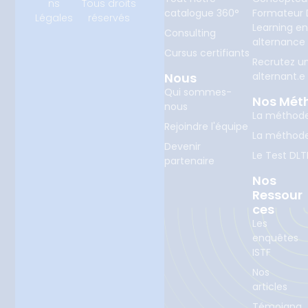
ns
Tous droits
catalogue 360°
Formateur D
Légales
réservés
Learning e
Consulting
alternance
Cursus certifiants
Recrutez u
Nous
alternant.e
Qui sommes-
Nos Mét
nous
La méthod
Rejoindre l'équipe
La méthod
Devenir
Le Test DLT
partenaire
Nos
Ressour
Ces
Les
enquêtes
ISTF
Nos
articles
Témoigna