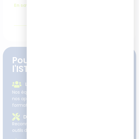
En savoir plus.
Pourquoi se former à
l'ISTF
Le suivi et l'accompagnement
Nos équipes sont learner et user centric : nos clients,
nos apprenants et leurs enjeux sont au cœur de nos
formations et projets.
Des formations concrètes
Reconnues pour développer des compétences et
outils directement applicables sur le terrain