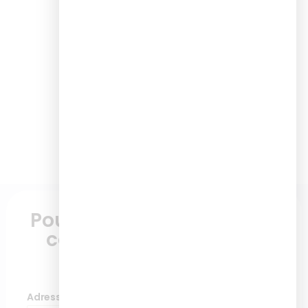
Pour plus d'informations,
contactez nous via ce
formulaire
Adresse de messagerie
*