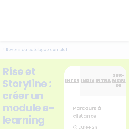
< Revenir au catalogue complet
Rise et
SUR-
Storyline :
INTER
INDIV
INTRA
MESU
RE
créer un
module e-
Parcours à
distance
learning
⏱
Durée
3h