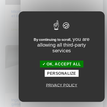
Micro-learning : c’est quoi ? Définition, formats
et bénéfices pour la formation
5 août 2026
Lire la suite
you are
By continuing to scroll,
allowing all third-party
services
OK, ACCEPT ALL
PERSONALIZE
PRIVACY POLICY
Ingénierie pédagogique : comment l’IA
générative inverse la Taxonomie de Bloom (et