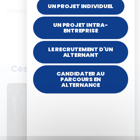
UN PROJET INDIVIDUEL
Partager l'article
UN PROJET INTRA-
ENTREPRISE
LE RECRUTEMENT D'UN
ALTERNANT
Ces articles peuvent vous
CANDIDATER AU
plaire
PARCOURS EN
ALTERNANCE