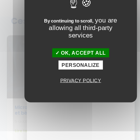
Ces articles peuvent vous
you are
By continuing to scroll,
allowing all third-party
plaire
services
OK, ACCEPT ALL
PERSONALIZE
PRIVACY POLICY
Micro-learning : c’est quoi ? Définition, formats
et bénéfices pour la formation
5 août 2026
Lire la suite