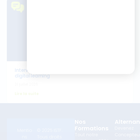
Interview Emilie Bouret- cursus cheffe de projet
digital learning
21 juillet 2026
Lire la suite
Nos
Alterna
Formations
Devenez
Mentio
© 2025 ISTF.
Tout notre
Concepteu
ns
Tous droits