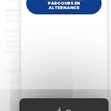
PARCOURS EN
ALTERNANCE
Résultat
: des conseillères désormais capables
d’améliorer les dispositifs de formation avec une vision
globale et une posture renforcée.
En parallèle, deux collaboratrices ont intégré des cursus
métier en inter entreprises : Chef de projet digital
learning et Conceptrice de ressources e-learning, et ont
décroché leurs certifications respectives reconnues au
Répertoire Spécifique.
Article Précédent
Next
Partager l'article