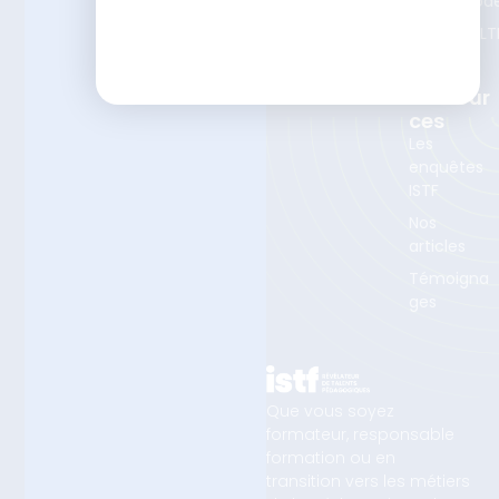
La méthod
Devenir
Le Test DLT
partenaire
Nos
Ressour
Ces
Les
enquêtes
ISTF
Nos
articles
Témoigna
ges
Que vous soyez
formateur, responsable
formation ou en
transition vers les métiers