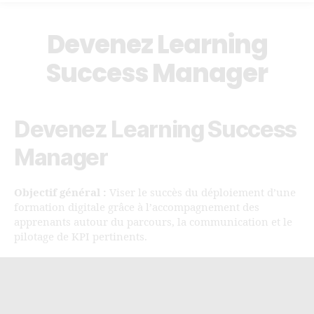
Devenez Learning
Success Manager
Devenez Learning Success
Manager
Objectif général :
Viser le succès du déploiement d’une
formation digitale grâce à l’accompagnement des
apprenants autour du parcours, la communication et le
pilotage de KPI pertinents.
L
e
c
t