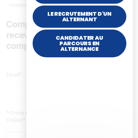
communautés…
LE RECRUTEMENT D'UN
ALTERNANT
Complétez le formulaire pour
recevoir la documentation
CANDIDATER AU
PARCOURS EN
complète
ALTERNANCE
Email*
*Champ obligatoire
Civilité*