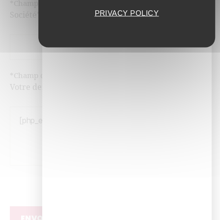
*Champ obligatoire
PRIVACY POLICY
Société*
*Champ obligatoire
Votre demande
ENVOYER