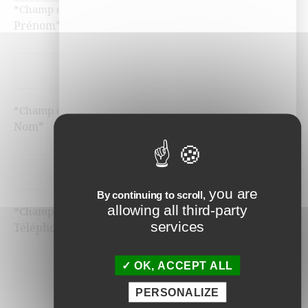
*Champ obligatoire
Prénom*
*Champ obligatoire
Nom*
you are
By continuing to scroll,
allowing all third-party
*Champ obligatoire
services
Téléphone*
OK, ACCEPT ALL
PERSONALIZE