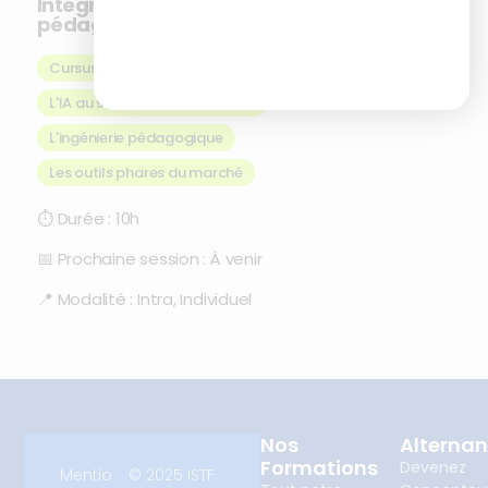
Intégrer l’IA à ses pratiques
pédagogiques
Cursus certifiant
L'IA au service des formations
,
L'ingénierie pédagogique
,
Les outils phares du marché
⏱
Durée :
10h
📅
Prochaine session :
À venir
📍
Modalité :
Intra, Individuel
Nos
Alterna
Formations
Devenez
Mentio
© 2025 ISTF.