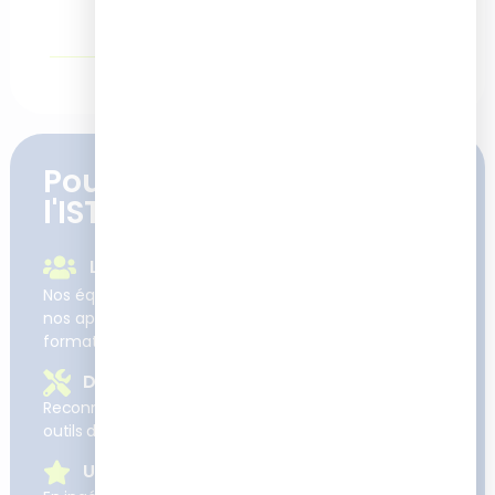
Pourquoi se former à
l'ISTF
Le suivi et l'accompagnement
Nos équipes sont learner et user centric : nos clients,
nos apprenants et leurs enjeux sont au cœur de nos
formations et projets.
Des formations concrètes
Reconnues pour développer des compétences et
outils directement applicables sur le terrain
Une expertise reconnue