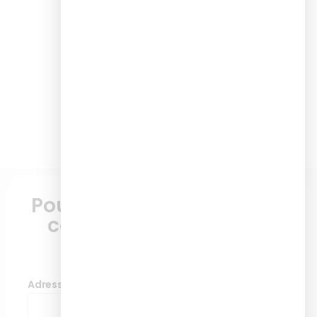
Pour plus d'informations,
contactez nous via ce
formulaire
Adresse de messagerie
*