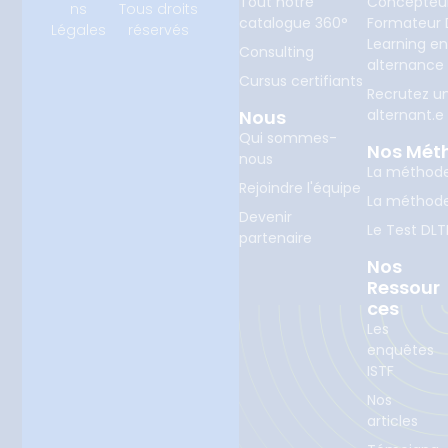
Tout notre
Concepteu
ns
Tous droits
catalogue 360°
Formateur D
Légales
réservés
Learning e
Consulting
alternance
Cursus certifiants
Recrutez u
Nous
alternant.e
Qui sommes-
Nos Mét
nous
La méthod
Rejoindre l'équipe
La méthod
Devenir
Le Test DLT
partenaire
Nos
Ressour
Ces
Les
enquêtes
ISTF
Nos
articles