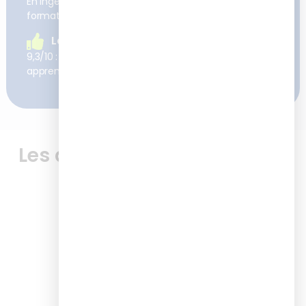
En ingénierie pédagogique et digitalisation des
formations
La satisfaction client
9,3/10 : c’est la satisfaction moyenne à chaud de nos
apprenants après nos formations
Les avis de nos apprenants