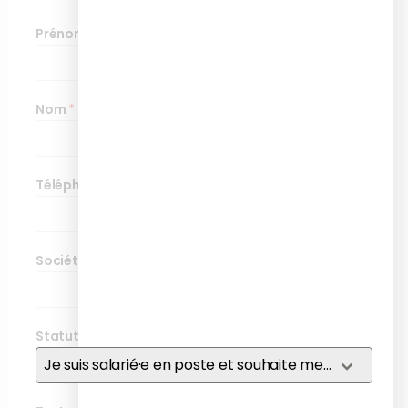
Prénom
*
Nom
*
Téléphone
*
Société
*
Statut
*
Je suis salarié·e en poste et souhaite me former