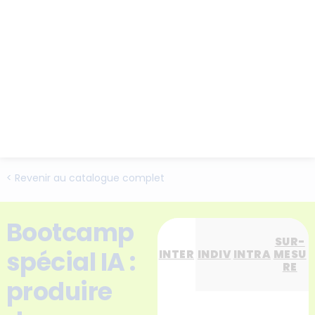
< Revenir au catalogue complet
Bootcamp
SUR-
spécial IA :
INTER
INDIV
INTRA
MESU
RE
produire