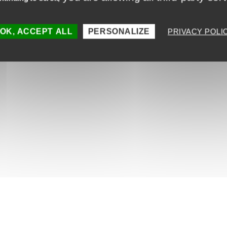
Des formations c
mpagnement
Reconnues pour développe
er centric : nos clients,
OK, ACCEPT ALL
PERSONALIZE
PRIVACY POLI
directement applicables sur
ux sont au cœur de nos
nue
La satisfaction cl
igitalisation des
9,3/10 : c’est la satisfac
apprenants après nos for
Pour plus d'informations,