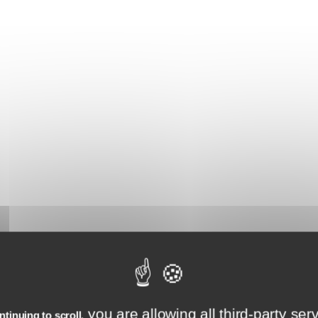
et et l’utilisation d’outils
Plan de développement des comp
, LMS, LXP, …)
personnel
ation aux situations de
enants se valident après un
sibilité.
Pourquoi se former à l'ISTF
you are allowing all third-party ser
tinuing to scroll,