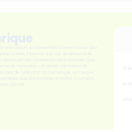
rique
es animateurs professionnels convient aussi bien
es fiables, il permet à la fois de découvrir le
 et structurer des connaissances préalables. Que
isme de formation, cet atelier permettra de
⏱
D
entaux de l’utilisation du numérique. La Fresque
entielles que distancielles, en INTRA, y compris
📅
P
tion à la RSE.
🪙Pri