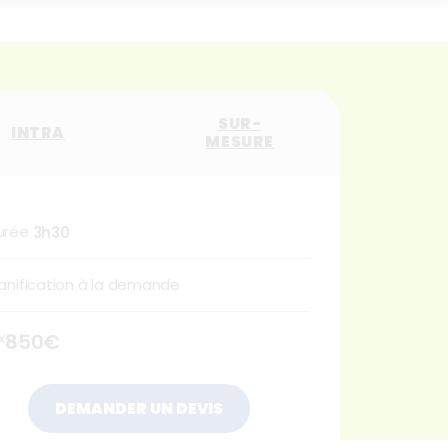
SUR-
INTRA
MESURE
urée
3h30
lanification à la demande
x
850€
DEMANDER UN DEVIS