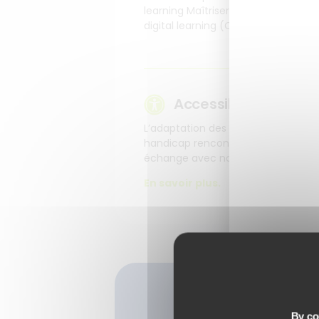
learning Maîtriser la navigation Intern
digital learning (Outils ateurs, LCMS
Accessibilité
L’adaptation des modalités de form
handicap rencontrées par nos appr
échange avec notre référente Acces
En savoir plus.
By con