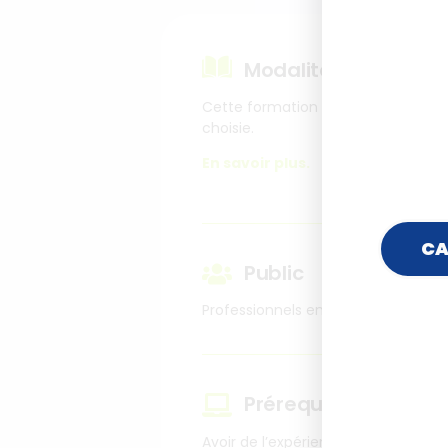
Modalités pédagog
Cette formation s’organise différ
choisie.
En savoir plus.
CA
Public
Professionnels en poste
Prérequis
Avoir de l’expérience dans la mise 