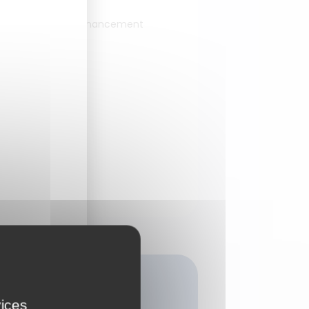
étences, OPCO, financement
vices