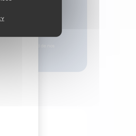
oncrètes
r des compétences et outils
CY
 le terrain
ient
tion moyenne à chaud de nos
mations