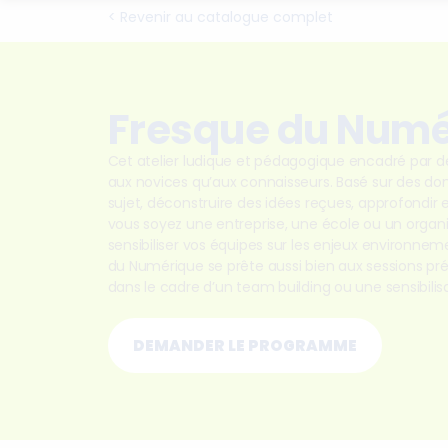
< Revenir au catalogue complet
Fresque du Numé
Cet atelier ludique et pédagogique encadré par d
aux novices qu’aux connaisseurs. Basé sur des donné
sujet, déconstruire des idées reçues, approfondir
vous soyez une entreprise, une école ou un organ
sensibiliser vos équipes sur les enjeux environnem
du Numérique se prête aussi bien aux sessions prés
dans le cadre d’un team building ou une sensibilisa
DEMANDER LE PROGRAMME