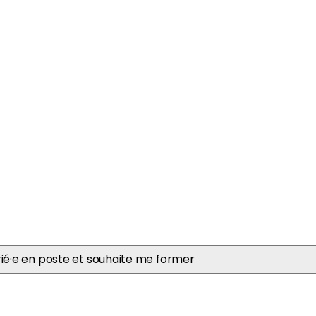
contactez nous via ce formulair
essagerie
*
Nom
*
Société
*
arié·e en poste et souhaite me former