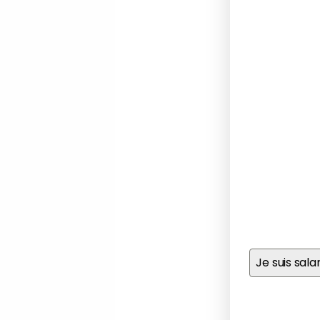
Adresse de m
Prénom
*
Téléphone
*
Statut
*
Je suis sal
Texte