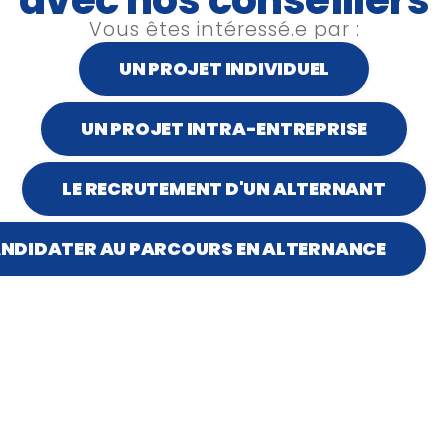
avec nos conseillers
Vous êtes intéressé.e par :
Modalités d'évalua
iques
UN PROJET INDIVIDUEL
d'organisation
emment selon la modalité
Les informations organisationnelles
UN PROJET INTRA-ENTREPRISE
disponibles en ligne.
En savoir plus.
LE RECRUTEMENT D'UN ALTERNANT
NDIDATER AU PARCOURS EN ALTERNANCE
Métiers cibles
Concepteurs, Digital learning mana
Ingénieurs pédagogiques, respons
specialists, …
en œuvre de projets digital
Modalité de financ