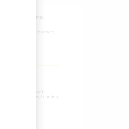
tion et moyens
 et sur les évaluations sont
gers, Chefs de projet,
ables pédagogiques, Learning
ement