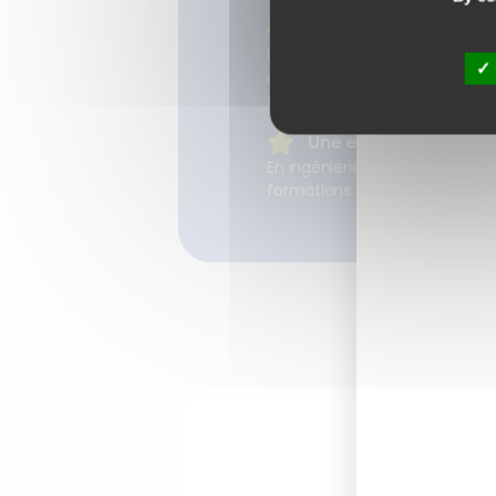
Le suivi et l'acco
Nos équipes sont learner et us
nos apprenants et leurs enje
formations et projets.
Une expertise recon
En ingénierie pédagogique et d
formations