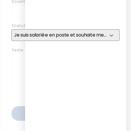
Société
*
Statut
*
Je suis salarié·e en poste et souhaite me former
Texte
ENVOYER