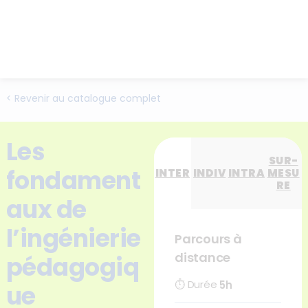
< Revenir au catalogue complet
Les
SUR-
fondament
INTER
INDIV
INTRA
MESU
RE
aux de
l’ingénierie
Parcours à
distance
pédagogiq
⏱
Durée
5h
ue