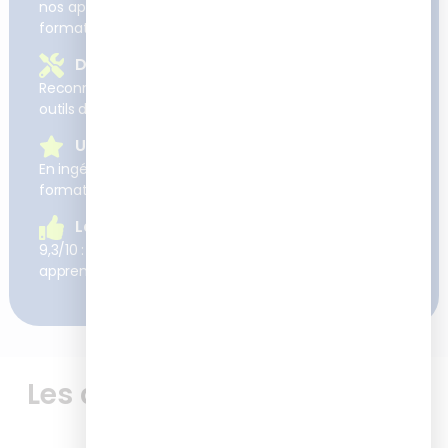
nos apprenants et leurs enjeux sont au cœur de nos
formations et projets.
Des formations concrètes
Reconnues pour développer des compétences et
outils directement applicables sur le terrain
Une expertise reconnue
En ingénierie pédagogique et digitalisation des
formations
La satisfaction client
9,3/10 : c’est la satisfaction moyenne à chaud de nos
apprenants après nos formations
Les avis de nos apprenants