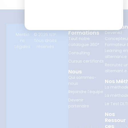
Nos
Alterna
Formations
Devenez
Mentio
© 2025 ISTF.
Tout notre
Concepteu
ns
Tous droits
catalogue 360°
Formateur D
Légales
réservés
Learning e
Consulting
alternance
Cursus certifiants
Recrutez u
Nous
alternant.e
Qui sommes-
Nos Mét
nous
La méthod
Rejoindre l'équipe
La méthod
Devenir
Le Test DLT
partenaire
Nos
Ressour
Ces