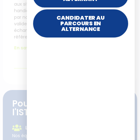
aux situations de
personnel
handicap rencontrées
CANDIDATER AU
par nos apprenants se
PARCOURS EN
valident après un
ALTERNANCE
échange avec notre
référente Accessibilité.
En savoir plus.
Pourquoi se former à
l'ISTF
Le suivi et l'accompagnement
Nos équipes sont learner et user centric : nos clients,