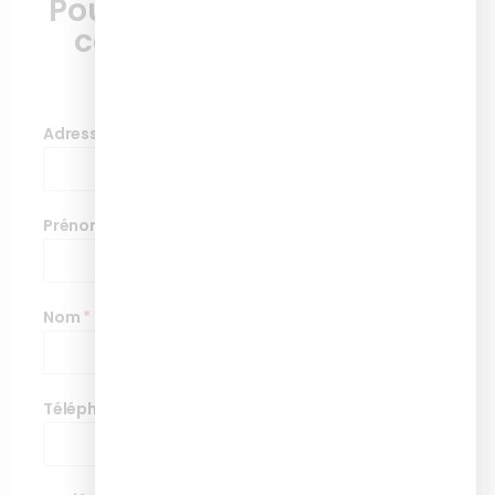
Pour plus d'informations,
contactez nous via ce
formulaire
Adresse de messagerie
*
Prénom
*
Nom
*
Téléphone
*