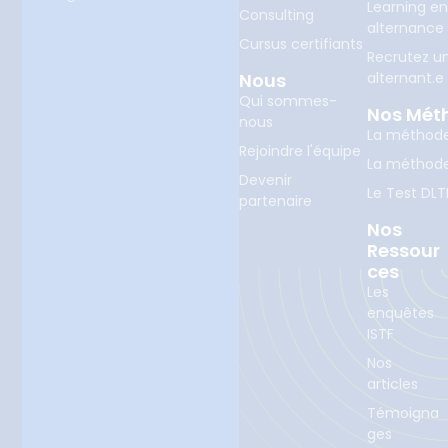
Learning e
Consulting
alternance
Cursus certifiants
Recrutez u
Nous
alternant.e
Qui sommes-
Nos Mét
nous
La méthod
Rejoindre l'équipe
La méthod
Devenir
Le Test DLT
partenaire
Nos
Ressour
Ces
Les
enquêtes
ISTF
Nos
articles
Témoigna
ges