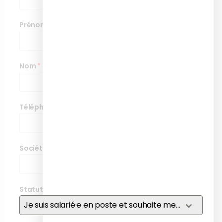
Prénom
*
Nom
*
Téléphone
*
Société
*
Statut
*
Je suis salarié·e en poste et souhaite me former