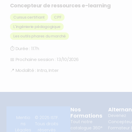
Concepteur de ressources e-learning
Cursus certifiant
CPF
L'ingénierie pédagogique
,
Les outils phares du marché
⏱
Durée :
117h
📅
Prochaine session :
13/10/2026
📍
Modalité :
Intra, Inter
Nos
Alterna
Formations
Devenez
Mentio
© 2025 ISTF.
Tout notre
Concepteu
ns
Tous droits
catalogue 360°
Formateur D
Légales
réservés