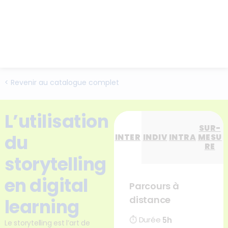
< Revenir au catalogue complet
L’utilisation
SUR-
du
INTER
INDIV
INTRA
MESU
RE
storytelling
en digital
Parcours à
distance
learning
⏱
Durée
5h
Le storytelling est l’art de