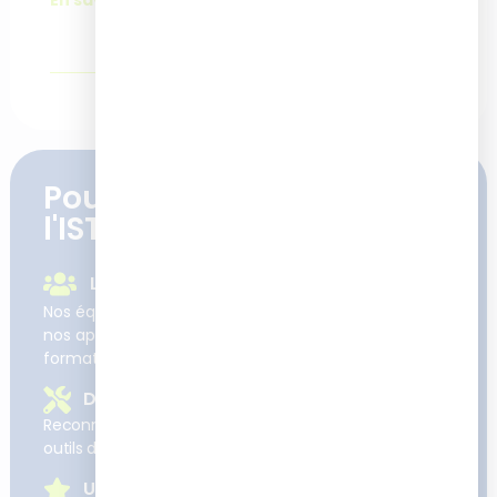
Pourquoi se former à
l'ISTF
Le suivi et l'accompagnement
Nos équipes sont learner et user centric : nos clients,
nos apprenants et leurs enjeux sont au cœur de nos
formations et projets.
Des formations concrètes
Reconnues pour développer des compétences et
outils directement applicables sur le terrain
Une expertise reconnue