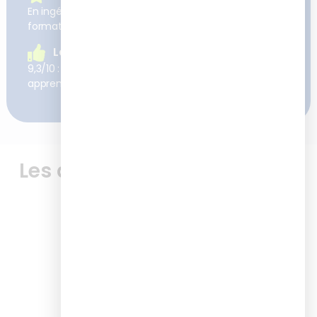
En ingénierie pédagogique et digitalisation des
formations
La satisfaction client
9,3/10 : c’est la satisfaction moyenne à chaud de nos
apprenants après nos formations
Les avis de nos apprenants