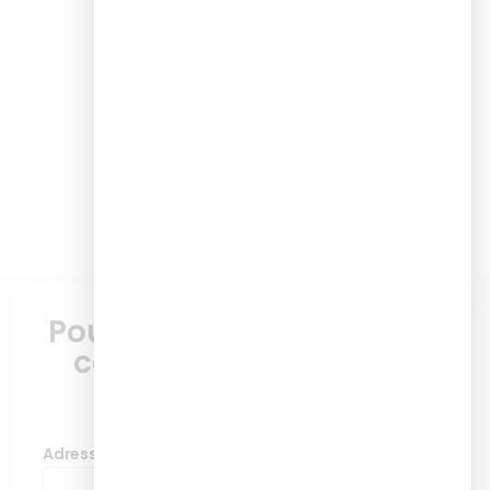
Pour plus d'informations,
contactez nous via ce
formulaire
Adresse de messagerie
*