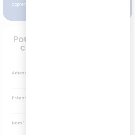
apprenants après nos formations
Pour plus d'informations,
contactez nous via ce
formulaire
Adresse de messagerie
*
Prénom
*
Nom
*