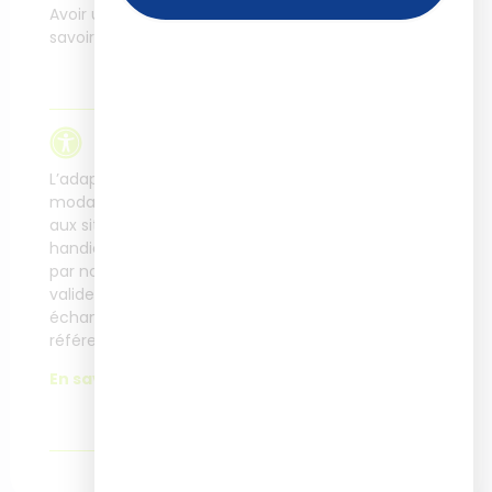
formateur interne
Avoir une expertise, des
savoirs à transmettre.
Modalité de
financement
Accessibilité
Plan de développement
L’adaptation des
des compétences,
modalités de formation
OPCO, financement
aux situations de
personnel
handicap rencontrées
par nos apprenants se
valident après un
échange avec notre
référente Accessibilité.
En savoir plus.