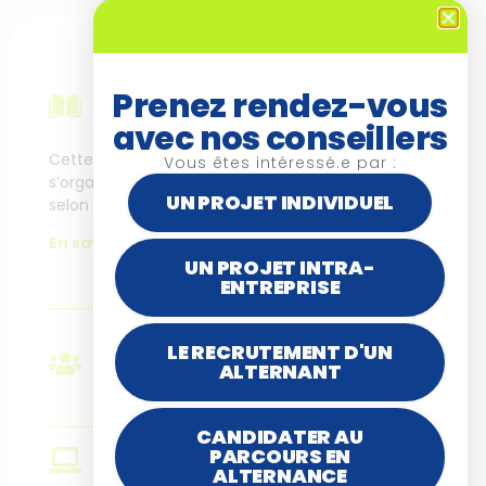
Modalités
Modalités
Prenez rendez-vous
pédagogiqu
d'évaluation et
avec nos conseillers
es
moyens
d'organisation
Cette formation
Vous êtes intéressé.e par :
s’organise différemment
Les informations
UN PROJET INDIVIDUEL
selon la modalité choisie.
organisationnelles et sur
les évaluations sont
En savoir plus.
disponibles en ligne.
UN PROJET INTRA-
ENTREPRISE
En savoir plus.
LE RECRUTEMENT D'UN
Public
ALTERNANT
Métiers cibles
CANDIDATER AU
PARCOURS EN
Prérequis
Formateur occasionnel,
ALTERNANCE
expert métier devenant