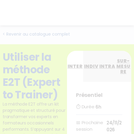
< Revenir au catalogue complet
Utiliser la
SUR-
méthode
INTER
INDIV
INTRA
MESU
RE
E2T (Expert
to Trainer)
Présentiel
La méthode E2T offre un kit
⏱
Durée
6h
pragmatique et structuré pour
transformer vos experts en
📅
Prochaine
24/11/2
formateurs occasionnels
session
performants. S’appuyant sur 4
026