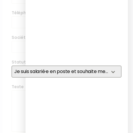
Téléphone
*
Société
*
Statut
*
Je suis salarié·e en poste et souhaite me former
Texte