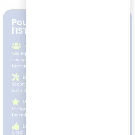
Pourquoi se former à
l'ISTF
Le suivi et l'accompagnement
Nos équipes sont learner et user centric : nos clients,
nos apprenants et leurs enjeux sont au cœur de nos
formations et projets.
Des formations concrètes
Reconnues pour développer des compétences et
outils directement applicables sur le terrain
Une expertise reconnue
En ingénierie pédagogique et digitalisation des
formations
La satisfaction client
9,3/10 : c’est la satisfaction moyenne à chaud de nos