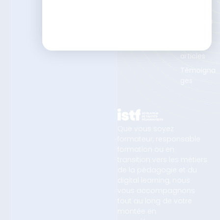
Ces
Les
enquêtes
ISTF
Nos
articles
Témoigna
ges
Que vous soyez
formateur, responsable
formation ou en
transition vers les métiers
de la pédagogie et du
digital learning, nous
vous accompagnons
tout au long de votre
montée en