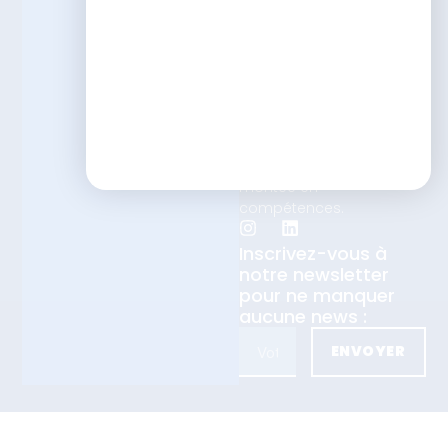
Que vous soyez
formateur, responsable
formation ou en
transition vers les métiers
de la pédagogie et du
digital learning, nous
vous accompagnons
tout au long de votre
montée en
compétences.
Inscrivez-vous à
notre newsletter
pour ne manquer
aucune news :
ENVOYER