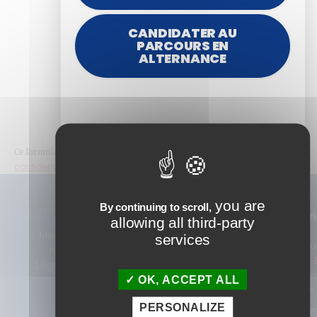
CANDIDATER AU
PARCOURS EN
ALTERNANCE
politique de
Ce formulaire collecte des données, consultez notre
confidentialité
pour plus d’informations.
you are
By continuing to scroll,
Nos
Alterna
allowing all third-party
Formations
Devenez
Mentio
© 2025 ISTF.
services
Tout notre
Concepteu
ns
Tous droits
catalogue 360°
Formateur D
Légales
réservés
Learning e
OK, ACCEPT ALL
Consulting
alternance
Cursus certifiants
PERSONALIZE
Recrutez u