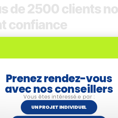
us de 2500 clients n
nt confiance
Prenez rendez-vous
avec nos conseillers
Vous êtes intéressé.e par :
UN PROJET INDIVIDUEL