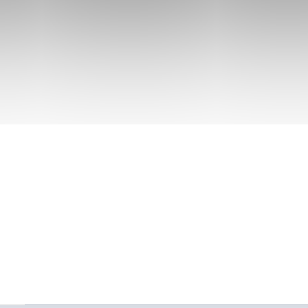
Nos Formations
A
Tout notre catalogue 360°
De
Dig
Consulting
Re
Cursus certifiants
ransition vers les
N
Nous
vous accompagnons tout
La
Qui sommes-nous
La
Rejoindre l'équipe
e manquer aucune
Le
Devenir partenaire
N
ER
Le