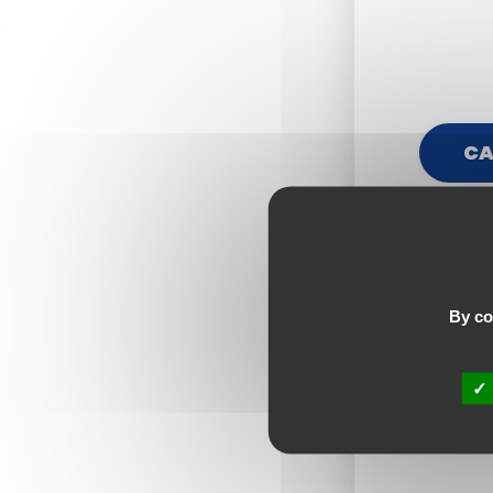
CA
By con