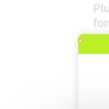
Pl
fo