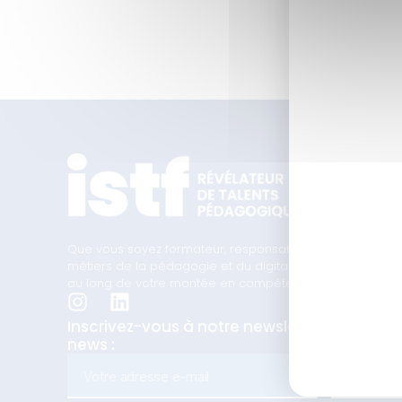
Que vous soyez formateur, responsable formation ou en t
métiers de la pédagogie et du digital learning, nous 
au long de votre montée en compétences.
Inscrivez-vous à notre newsletter pour n
news :
ENVOY