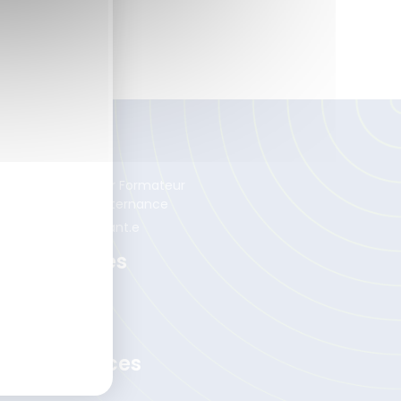
lternance
venez Concepteur Formateur
ital Learning en alternance
crutez un.e alternant.e
os Méthodes
 méthode DLTE
 méthode EDAT
 Test DLTE
os Ressources
s enquêtes ISTF