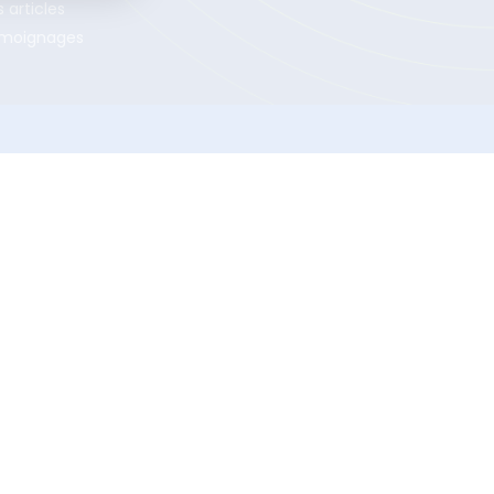
 articles
moignages