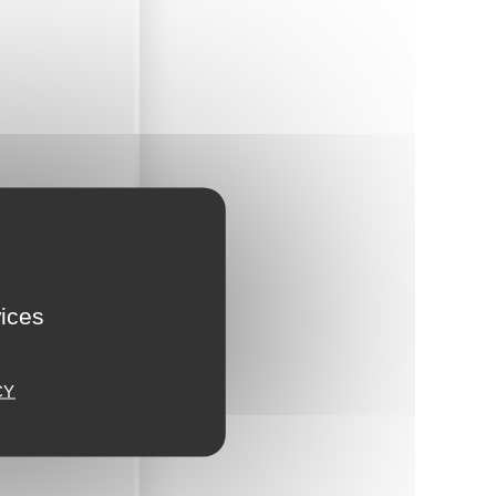
vices
CY