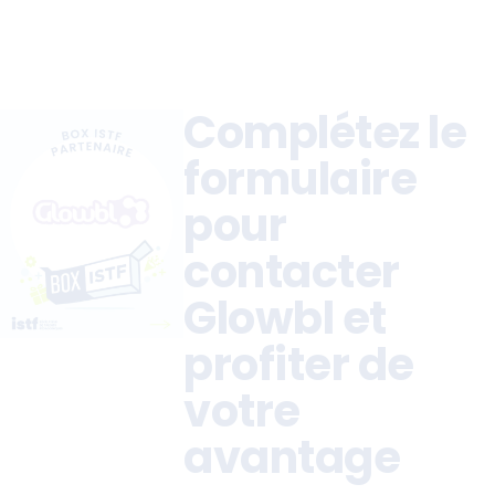
Complétez le
formulaire
pour
contacter
Glowbl et
profiter de
votre
avantage