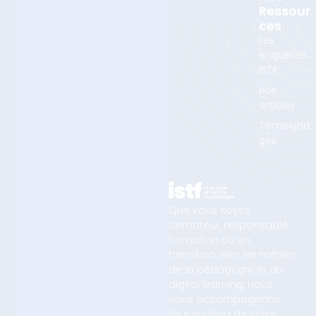
Ressour
Ces
Les
enquêtes
ISTF
Nos
articles
Témoigna
ges
Que vous soyez
formateur, responsable
formation ou en
transition vers les métiers
de la pédagogie et du
digital learning, nous
vous accompagnons
tout au long de votre