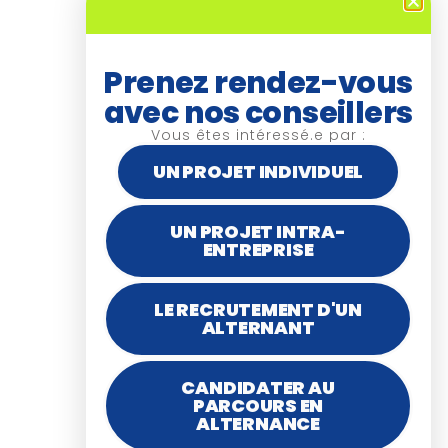
P
Prenez rendez-vous
r
é
avec nos conseillers
n
Vous êtes intéressé.e par :
o
m
UN PROJET INDIVIDUEL
*
UN PROJET INTRA-
ENTREPRISE
N
o
m
LE RECRUTEMENT D'UN
*
ALTERNANT
CANDIDATER AU
T
PARCOURS EN
é
ALTERNANCE
l