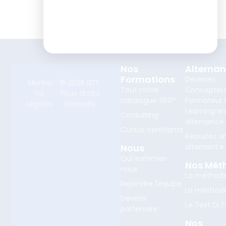
Nos
Alterna
Formations
Devenez
Mentio
© 2025 ISTF.
Tout notre
Concepteu
ns
Tous droits
catalogue 360°
Formateur D
Légales
réservés
Learning e
Consulting
alternance
Cursus certifiants
Recrutez u
Nous
alternant.e
Qui sommes-
Nos Mét
nous
La méthod
Rejoindre l'équipe
La méthod
Devenir
Le Test DLT
partenaire
Nos