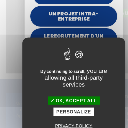
UN PROJET INTRA-
AL
YouTube is disabled.
ENTREPRISE
LE RECRUTEMENT D'UN
ALTERNANT
CANDIDATER AU
PARCOURS EN
ALTERNANCE
you are
By continuing to scroll,
allowing all third-party
services
Nos
Alterna
OK, ACCEPT ALL
Formations
Devenez
Mentio
© 2025 ISTF.
Tout notre
Concepteu
ns
Tous droits
PERSONALIZE
catalogue 360°
Formateur D
Légales
réservés
Learning e
Consulting
alternance
PRIVACY POLICY