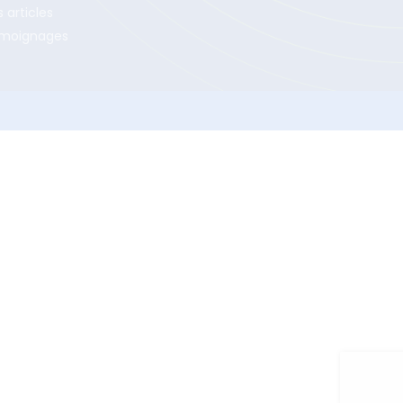
 articles
moignages