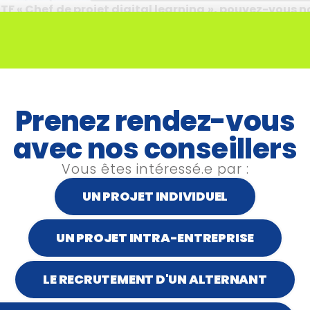
TF « Chef de projet digital learning », pouvez-vous n
aitiez développer ?
une enseigne de magasins de déstockage où j’ai eu l’oppor
se d’ouvrage et chef de projet. Ces 3 métiers passion
dable.
Prenez rendez-vous
me lancer un nouveau défi car j’avais envie de reconna
 années.
avec nos conseillers
que j’ai trouvé la formation « Chef de projet digital learn
Vous êtes intéressé.e par :
formation me permettait de parfaire mes compéten
UN PROJET INDIVIDUEL
, me remettre en question pour que l’apprenant soit t
urs. C’est en cela que j’envisage mon avenir professio
UN PROJET INTRA-ENTREPRISE
LE RECRUTEMENT D'UN ALTERNANT
re activité actuelle ?
’ai créé mon auto-entreprise en parallèle de mon travail