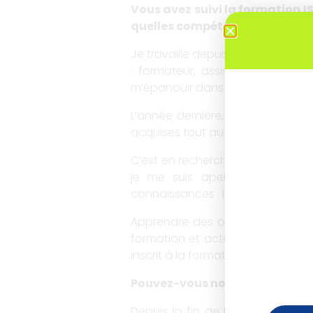
Vous avez suivi la formation IS
quelles compétences vous souh
Je travaille depuis dix ans dans 
: formateur, assistant à maîtri
m’épanouir dans un univers formi
L’année dernière, j’ai souhaité 
acquises tout au long de ces dix
C’est en recherchant sur internet 
je me suis aperçu que cette 
connaissances : le Digital.
Apprendre des outils numériques
formation et acteur de son parco
inscrit à la formation
Pouvez-vous nous parler de vot
Depuis la fin de la formation, j