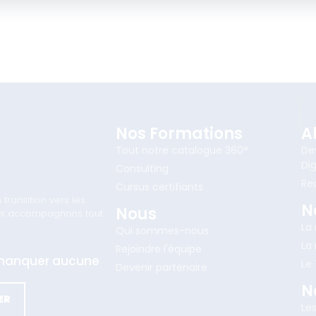
Nos Formations
A
Tout notre catalogue 360°
De
Dig
Consulting
Re
Cursus certifiants
ransition vers les
N
Nous
vous accompagnons tout
La
Qui sommes-nous
La
Rejoindre l'équipe
e manquer aucune
Le
Devenir partenaire
N
ER
Le