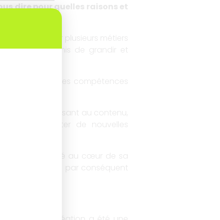
ous dire pour quelles raisons et
tunité d’exercer plusieurs métiers
nants m’ont permis de grandir et
ître et valoriser mes compétences
ing ». En m’intéressant au contenu,
ces et d’ajouter de nouvelles
oujours positionné au cœur de sa
nnel et je me suis par conséquent
 actuel. Cette création a été une