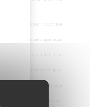
on auto entreprise.
es belles entreprises à digitaliser
it le ou les conseils que vous
er ?
xion. A qui s’adresse la formation
n avec les objectifs pédagogiques,
ur le WEB et sont très utiles pour
tivement simples pour tester vos