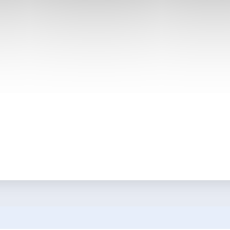
Nos Formations
A
Tout notre catalogue 360°
De
Dig
Consulting
Re
Cursus certifiants
ransition vers les
N
Nous
vous accompagnons tout
La
Qui sommes-nous
La
Rejoindre l'équipe
e manquer aucune
Le
Devenir partenaire
N
ER
Le
Nos
Té