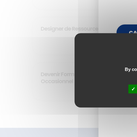
Designer de Ressources E-learning
CA
DÉCOUVRIR
By con
Devenir Formateur Interne
Occasionnel
DÉCOUVRIR