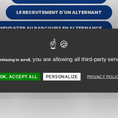
LE RECRUTEMENT D'UN ALTERNANT
Designer des contenus digital
NDIDATER AU PARCOURS EN ALTERNANCE
learning
DÉCOUVRIR
you are allowing all third-party ser
tinuing to scroll,
OK, ACCEPT ALL
PERSONALIZE
PRIVACY POLI
Précédent
1
2
3
4
…
7
Suivant