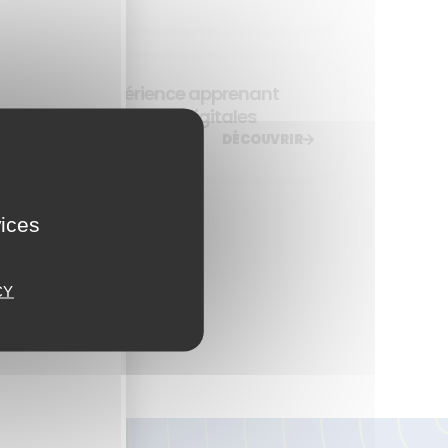
Designer l’expérience apprenant
pour vos formations digitales
DÉCOUVRIR
vices
CY