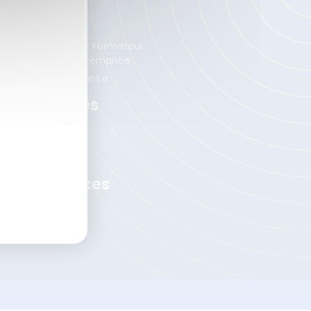
lternance
venez Concepteur Formateur
ital Learning en alternance
crutez un.e alternant.e
os Méthodes
 méthode DLTE
 méthode EDAT
 Test DLTE
os Ressources
s enquêtes ISTF
 articles
moignages