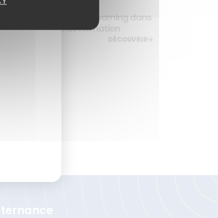
CY
Intégration du mobile learning dans
votre stratégie de formation
DÉCOUVRIR
lternance