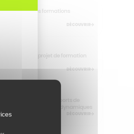
Dynamisez vos formations
présentielles
DÉCOUVRIR
Formaliser un projet de formation
digitale
DÉCOUVRIR
Genially : créer des supports de
formation synchrones dynamiques
vices
DÉCOUVRIR