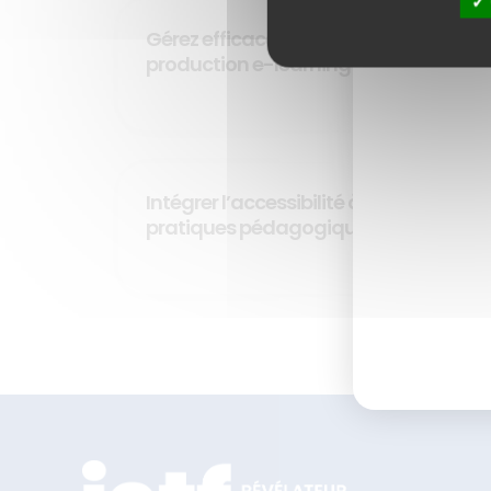
Gérez efficacement votre
production e-learning en interne
DÉCOUVRIR
Intégrer l’accessibilité à ses
pratiques pédagogiques
DÉCOUVRIR