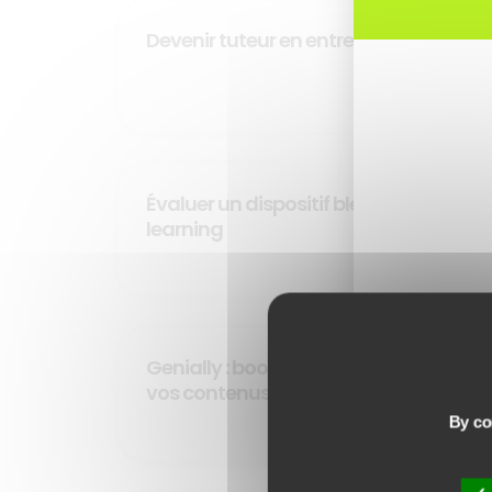
Devenir tuteur en entreprise
DÉCOUVRIR
Évaluer un dispositif blended
learning
DÉCOUVRIR
Genially : booster l’interactivité de
vos contenus e-learning
DÉCOUVRIR
By con
CA