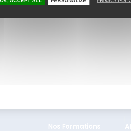
OK, ACCEPT ALL
PERSONALIZE
PRIVACY POLI
Intégration du micro learning dans
votre stratégie formation
DÉCOUVRIR
Précédent
1
2
3
4
Suivant
Nos Formations
A