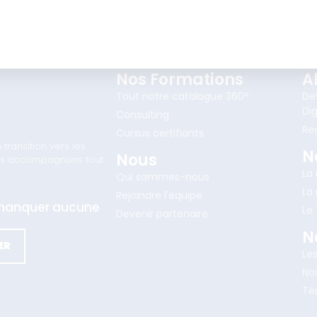
Nos Formations
A
Tout notre catalogue 360°
De
Dig
Consulting
Re
Cursus certifiants
ransition vers les
N
Nous
vous accompagnons tout
La
Qui sommes-nous
La
Rejoindre l'équipe
e manquer aucune
Le
Devenir partenaire
N
ER
Le
Nos
Té