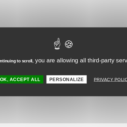
MINUTES
SECONDES
sser un comment
Votre adresse e-mail ne sera pas publiée.
you are allowing all third-party ser
tinuing to scroll,
Les champs obligatoires sont indiqués avec
*
OK, ACCEPT ALL
PERSONALIZE
PRIVACY POLI
taire
*