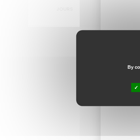
JOURS
HEURES
Lai
By con
Commen