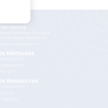
lternance
venez Concepteur Formateur
ital Learning en alternance
crutez un.e alternant.e
os Méthodes
 méthode DLTE
 méthode EDAT
 Test DLTE
os Ressources
s enquêtes ISTF
 articles
moignages