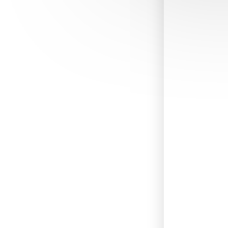
Nom
*
Site web
Enregi
proch