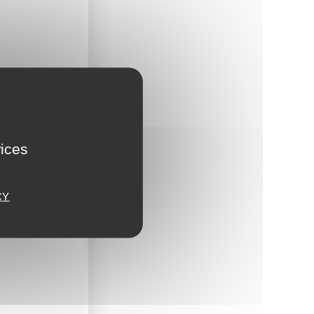
aire
vices
CY