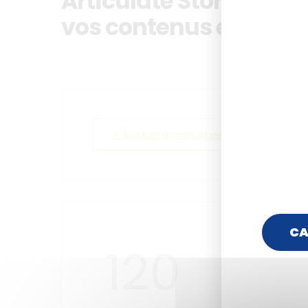
Articulate Storyline : 
vos contenus e-learni
+ Ajouter à mon Agenda Google
CA
120
3