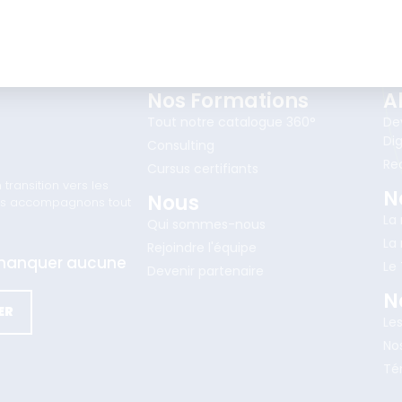
Nos Formations
A
Tout notre catalogue 360°
De
Dig
Consulting
Re
Cursus certifiants
ransition vers les
N
Nous
vous accompagnons tout
La
Qui sommes-nous
La
Rejoindre l'équipe
e manquer aucune
Le
Devenir partenaire
N
ER
Le
Nos
Té