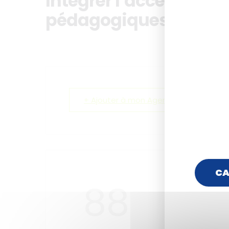
Intégrer l’accessibilit
pédagogiques
+ Ajouter à mon Agenda Google
CA
88
1