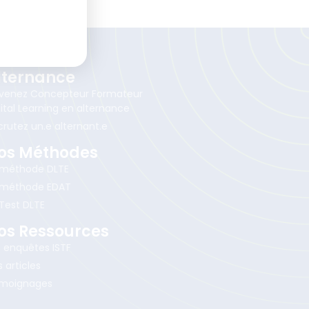
lternance
venez Concepteur Formateur
ital Learning en alternance
crutez un.e alternant.e
os Méthodes
 méthode DLTE
 méthode EDAT
 Test DLTE
os Ressources
s enquêtes ISTF
 articles
moignages