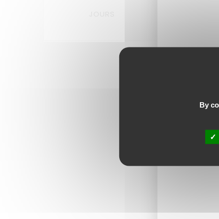
JOURS
HEURE
Lai
By con
Commen