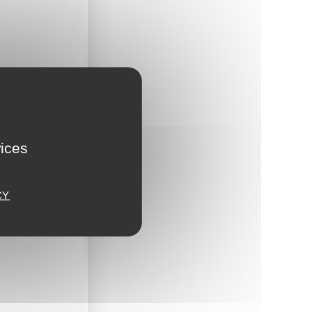
aire
vices
CY