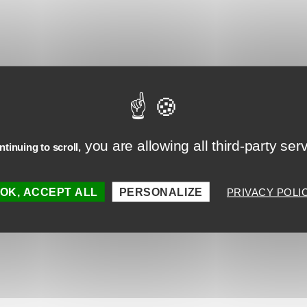
MINUTES
SECONDES
sser un comment
Votre adresse e-mail ne sera pas publiée.
you are allowing all third-party ser
tinuing to scroll,
Les champs obligatoires sont indiqués avec
*
OK, ACCEPT ALL
PERSONALIZE
PRIVACY POLI
taire
*