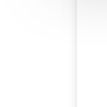
Nom
*
Site web
Enregi
proch