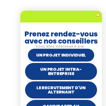
+ Ajouter à mon Agenda
Google
Prenez rendez-vous
avec nos conseillers
+ iCal / Outlook export
Vous êtes intéressé.e par :
UN PROJET INDIVIDUEL
UN PROJET INTRA-
ENTREPRISE
PARTAGEZ CET
ÉVÉNEMENT
LE RECRUTEMENT D'UN
ALTERNANT