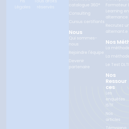
ns
Tous droits
catalogue 360°
Formateur D
Légales
réservés
Learning e
Consulting
alternance
Cursus certifiants
Recrutez u
Nous
alternant.e
Qui sommes-
Nos Mét
nous
La méthod
Rejoindre l'équipe
La méthod
Devenir
Le Test DLT
partenaire
Nos
Ressour
Ces
Les
enquêtes
ISTF
Nos
articles
Témoigna