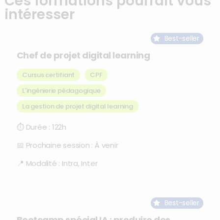
Ces formations pourrait vous
intéresser
Best-seller
Chef de projet digital learning
Cursus certifiant
CPF
L'ingénierie pédagogique
,
La gestion de projet digital learning
⏱
Durée :
122h
📅
Prochaine session :
À venir
📍
Modalité :
Intra, Inter
Best-seller
Bootcamp spécial IA : produire des