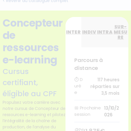
< Revenir au catalogue complet
Concepteur
SUR-
de
INTER
INDIV
INTRA
MESU
RE
ressources
e-learning
Parcours à
distance
Cursus
⏱
D
117 heures
certifiant,
uré
réparties sur
éligible au CPF
e
3,5 mois
Propulsez votre carrière avec
📅
Prochaine
13/10/2
notre cursus de Concepteur de
session
ressources e-learning et pilotez
026
l’intégralité de la chaîne de
production, de l’analyse du
🪙Prix