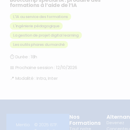
formations à l’aide de l’IA
L'IA au service des formations
,
L'ingénierie pédagogique
,
La gestion de projet digital learning
,
Les outils phares du marché
⏱
Durée :
18h
📅
Prochaine session :
12/10/2026
📍
Modalité :
Intra, Inter
Nos
Alterna
Formations
Devenez
Mentio
© 2025 ISTF.
Tout notre
Concepteu