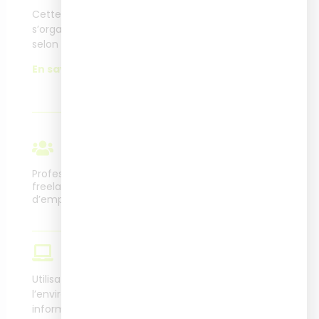
d'organisation
Cette formation
s’organise différemment
Les informations
selon la modalité choisie.
organisationnelles et sur
les évaluations sont
En savoir plus.
disponibles en ligne.
En savoir plus.
Public
Professionnels en poste,
Métiers cibles
freelance, demandeurs
d’emploi
Formateurs, consultants,
chefs de projet
formation, ingénieurs
pédagogiques,
Prérequis
concepteurs
pédagogiques, etc
Utilisation fluide de
l’environnement
informatique et de la