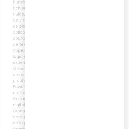
bureautique : gestion de
Modalité de
fichiers, navigation web
financement
fluide, utilisations d’outils
de visio conférence et
CPF, Plan de
de plateformes
développement des
collaboratives, usage
compétences, France
courant d’un traitement
Travail, OPCO,
financement personnel
de texte et d’un tableur.
Appétence pour les
logiciels et outils : une
expérience préalable
Modalités
(même basique) avec
d'évaluation
un outil de création
certificative
graphique (Canva,
Powerpoint) et/ou un
Évaluation finale à l’issue
outil auteur est un plus.
du cursus et visant
Culture du domaine du
l’obtention d’une
digital learning
certification du
(vocabulaire, outils,
Répertoire Spécifique
(RS) : projet
acteurs…) et du domaine
professionnel et
de la pédagogie et de la
soutenance de 30
formation Esprit de