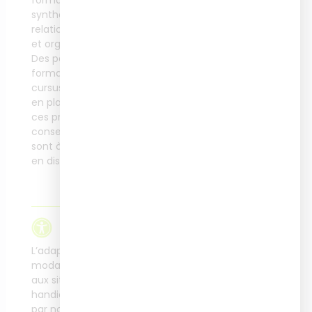
minutes à distance avec
synthèse, aisance
un jury de 2
relationnelle, autonomie
professionnels.
et organisation.
Des parcours de
formation préalable au
cursus pourront être mis
Intervenant·e
en place pour répondre à
s
ces prérequis, nos
conseillers formation
Des expert·es
sont à votre écoute pour
spécialisé·es dans
en discuter.
différents domaines
interviennent tout au
long de la formation.
En savoir plus.
Accessibilité
L’adaptation des
modalités de formation
aux situations de
handicap rencontrées
par nos apprenants se