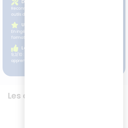
Des formations concrètes
Reconnues pour développer des compétences et
outils directement applicables sur le terrain
Une expertise reconnue
En ingénierie pédagogique et digitalisation des
formations
La satisfaction client
9,3/10 : c’est la satisfaction moyenne à chaud de nos
apprenants après nos formations
Les avis de nos apprenants