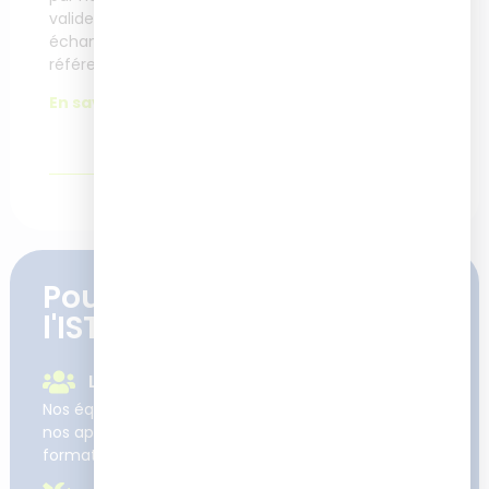
valident après un
échange avec notre
référente Accessibilité.
En savoir plus.
Pourquoi se former à
l'ISTF
Le suivi et l'accompagnement
Nos équipes sont learner et user centric : nos clients,
nos apprenants et leurs enjeux sont au cœur de nos
formations et projets.