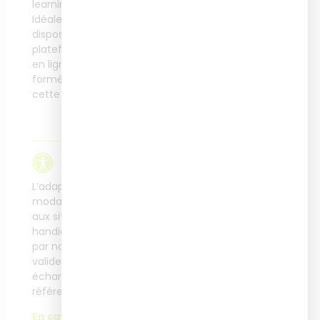
learning.
Idéalement si vous
disposez d’une
Modalité de
plateforme de formation
financement
en ligne (LMS) et êtes
formé(e) à l’usage de
Plan de développement
cette plateforme.
des compétences,
France Travail, OPCO,
financement personnel
Accessibilité
L’adaptation des
modalités de formation
aux situations de
handicap rencontrées
par nos apprenants se
valident après un
échange avec notre
référente Accessibilité.
En savoir plus.