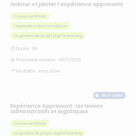
Animer et piloter l’expérience apprenant
Cursus certifiant
L'animation des formations
,
La gestion de projet digital learning
⏱
Durée :
9h
📅
Prochaine session :
06/11/2026
📍
Modalité :
Intra, Inter
Best-seller
Expérience Apprenant : les leviers
administratifs et logistiques
Cursus certifiant
La gestion de projet digital learning