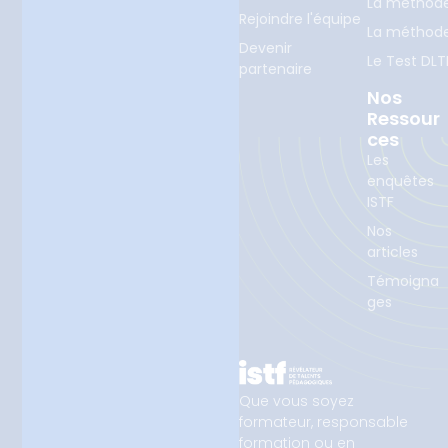
La méthod
Rejoindre l'équipe
La méthod
Devenir
Le Test DLT
partenaire
Nos
Ressour
Ces
Les
enquêtes
ISTF
Nos
articles
Témoigna
ges
Que vous soyez
formateur, responsable
formation ou en