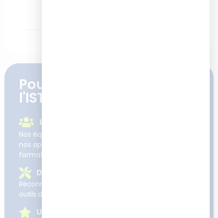
Pourquoi se former à
l'ISTF
Le suivi et l'accompagnement
Nos équipes sont learner et user centric : nos clients,
nos apprenants et leurs enjeux sont au cœur de nos
formations et projets.
Des formations concrètes
Reconnues pour développer des compétences et
outils directement applicables sur le terrain
Une expertise reconnue