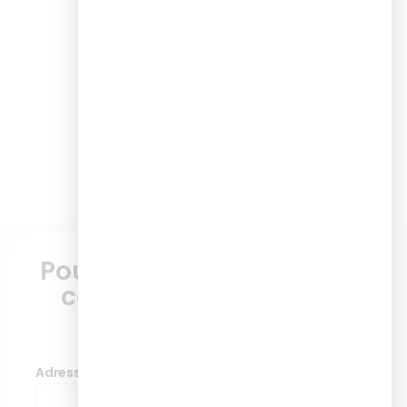
Pour plus d'informations,
contactez nous via ce
formulaire
Adresse de messagerie
*