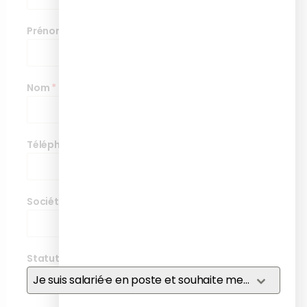
Prénom
*
Nom
*
Téléphone
*
Société
*
Statut
*
Je suis salarié·e en poste et souhaite me former