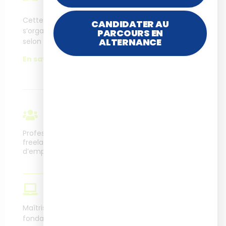
es
moyens
d'organisation
Cette formation
CANDIDATER AU
s’organise différemment
PARCOURS EN
Les informations
ALTERNANCE
selon la modalité choisie.
organisationnelles et sur
les évaluations sont
En savoir plus.
disponibles en ligne.
En savoir plus.
Public
Professionnels en poste,
Métiers cibles
freelance, demandeurs
d’emploi
Digital learning manager,
Chef de projet
formation, Responsables
de formation,
Prérequis
Administrateur
plateforme, E-tuteur,
Maîtriser les
Formateur digital.
fondamentaux du digital