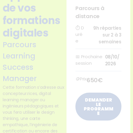
de vos
Parcours à
distance
formations
⏱
D
9h réparties
digitales
uré
sur 2 à 3
e
semaines
Parcours
Learning
📅
Prochaine
08/10/
session
2026
Success
Manager
🪙Prix
650€
Cette formation s’adresse aux
concepteur.rices, digital
learning manager ou
DEMANDER
LE
ingénieurs pédagogiques et
PROGRAMM
vous fera utiliser le design
E
thinking, une carte
empathique, l’ingénierie de
certification ou encore des