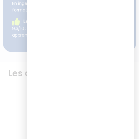
En ingénierie pédagogique et digitalisation des
formations
La satisfaction client
9,3/10 : c’est la satisfaction moyenne à chaud de nos
apprenants après nos formations
Les avis de nos apprenants