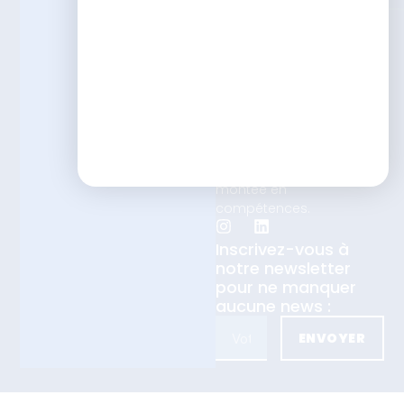
Que vous soyez
formateur, responsable
formation ou en
transition vers les métiers
de la pédagogie et du
digital learning, nous
vous accompagnons
tout au long de votre
montée en
compétences.
Inscrivez-vous à
notre newsletter
pour ne manquer
aucune news :
ENVOYER