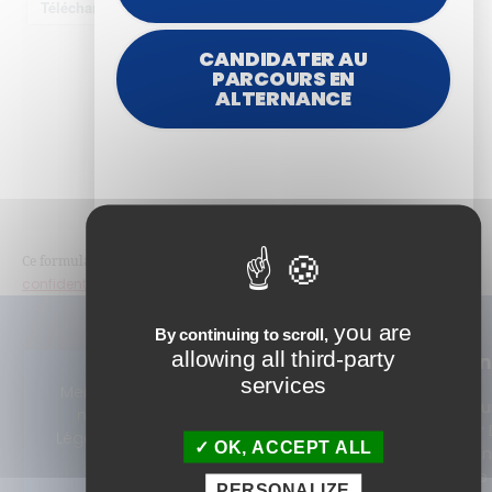
CANDIDATER AU
PARCOURS EN
ALTERNANCE
politique de
Ce formulaire collecte des données, consultez notre
confidentialité
pour plus d’informations.
you are
By continuing to scroll,
allowing all third-party
Nos
Alterna
Formations
services
Devenez
Mentio
© 2025 ISTF.
Tout notre
Concepteu
ns
Tous droits
catalogue 360°
Formateur D
Légales
réservés
OK, ACCEPT ALL
Learning e
Consulting
alternance
PERSONALIZE