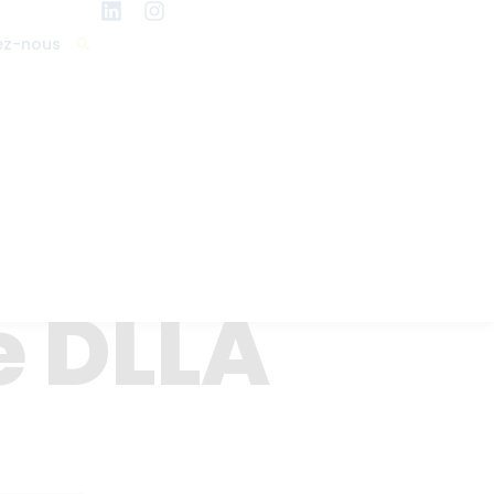
ez-nous
e DLLA