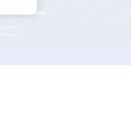
 Test DLTE
os Ressources
s enquêtes ISTF
 articles
moignages