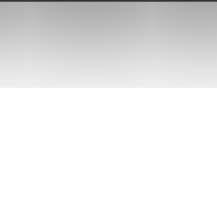
Nos Formations
A
Tout notre catalogue 360°
De
Dig
Consulting
Re
Cursus certifiants
ransition vers les
N
Nous
vous accompagnons tout
La
Qui sommes-nous
La
Rejoindre l'équipe