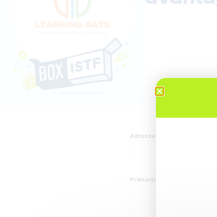
Adresse de messagerie
*
Prénom
*