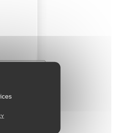
vices
CY