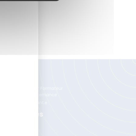
lternance
venez Concepteur Formateur
ital Learning en alternance
crutez un.e alternant.e
os Méthodes
 méthode DLTE
 méthode EDAT