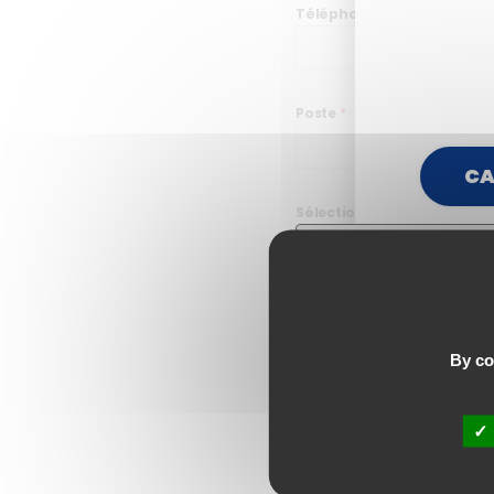
Téléphone
*
Poste
*
CA
Sélectionner
Votre demande
Commentaire
By con