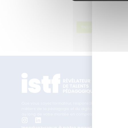
ENVOYER
Que vous soyez formateur, responsable formation ou en t
métiers de la pédagogie et du digital learning, nous 
au long de votre montée en compétences.