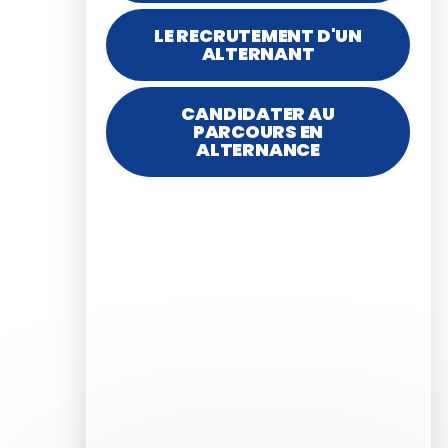
LE RECRUTEMENT D'UN
ALTERNANT
152
13
5
23
CANDIDATER AU
JOURS
HEURES
MINUTES
SECONDES
PARCOURS EN
ALTERNANCE
PARTAGEZ CET
ÉVÉNEMENT