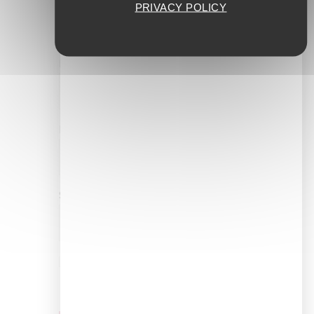
PRIVACY POLICY
Nom
*
E-mail
*
Site web
Enregistrer mon nom, mon e-mail
et mon site dans le navigateur
pour mon prochain commentaire.