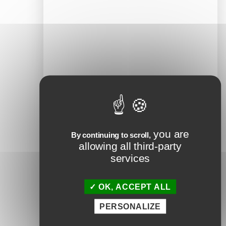
Laisser un
commentaire
Votre adresse e-mail ne sera pas
publiée.
you are
Les champs obligatoires sont
By continuing to scroll,
indiqués avec
*
allowing all third-party
services
Commentaire
*
OK, ACCEPT ALL
PERSONALIZE