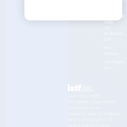
partenaire
Nos
Ressour
Ces
Les
enquêtes
ISTF
Nos
articles
Témoigna
ges
Que vous soyez
formateur, responsable
formation ou en
transition vers les métiers
de la pédagogie et du
digital learning, nous