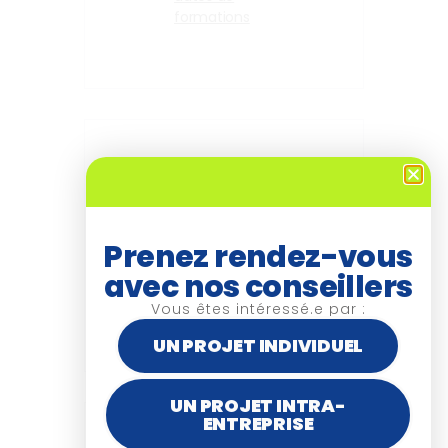
formations
+ Ajouter à mon Agenda
Google
Prenez rendez-vous
avec nos conseillers
+ iCal / Outlook export
Vous êtes intéressé.e par :
UN PROJET INDIVIDUEL
UN PROJET INTRA-
ENTREPRISE