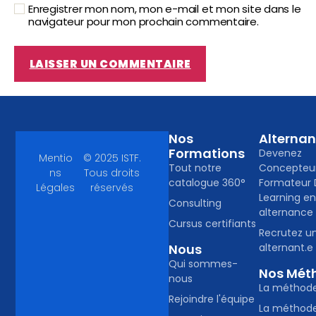
Enregistrer mon nom, mon e-mail et mon site dans le
navigateur pour mon prochain commentaire.
Nos
Alterna
Formations
Devenez
Mentio
© 2025 ISTF.
Tout notre
Concepteu
ns
Tous droits
catalogue 360°
Formateur D
Légales
réservés
Learning e
Consulting
alternance
Cursus certifiants
Recrutez u
Nous
alternant.e
Qui sommes-
Nos Mét
nous
La méthod
Rejoindre l'équipe
La méthod