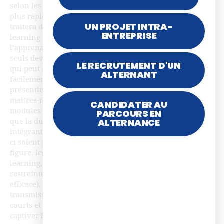
selon les objectifs pédagogiques visés entre 2 et 4 fois
plus rapide par rapport à une formation présentielle qui
UN PROJET INTRA-
traitera du même sujet. Pourquoi ? Les modules e-
ENTREPRISE
learning ciblent les informations transmises à
l’apprenant. En formation à distance, les apprenants
seuls devant leurs écrans risquent de « décrocher », ce
LE RECRUTEMENT D'UN
qui peut mener à un taux d’abandon élevé plus
ALTERNANT
facilement atteignable en formation à distance qu’en
présentiel. Interactivité et synthèse du contenu sont les
maîtres-mots pour contrer ce danger et concevoir des
CANDIDATER AU
modules e-learning réussis. Ce qu’il faut retenir, c’est
PARCOURS EN
ALTERNANCE
que la durée des modules e-learning fait partie
intégrante des conditions pédagogiques pour que ceux-
ci soient percutants et donc rentables. Autres cas de
figure, les modules e-learning produits en rapid
learning, dont la durée conseillée est encore plus
restreinte (10 minutes environ pour une mise en forme
efficace). Pour ces types de modules e-learning
transmissifs, il est recommandé de privilégier des écrans
courts et des éléments visuels d’illustration, afin de
captiver l’auditoire en un minimum de temps.