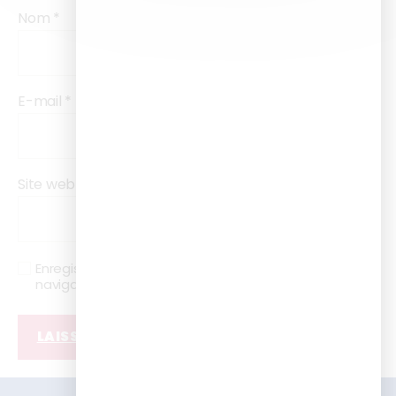
Nom
*
E-mail
*
Site web
Enregistrer mon nom, mon e-mail et mon site dans le
navigateur pour mon prochain commentaire.