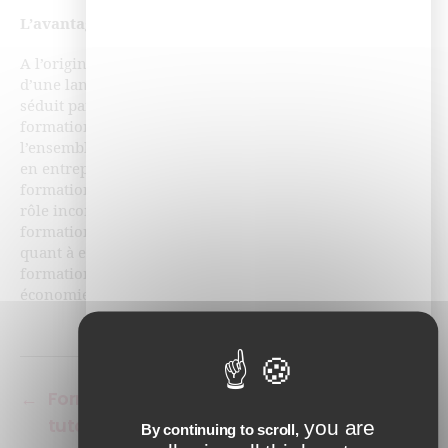
L’avantage de la formation en e-learning
A l’origine plutôt utilisé dans le cadre de l’apprentissage
d’une langue étrangère, la formation blended learning a
séduit par son organisation singulière et sa flexibilité. La
formation mixte a alors étendu son rayonnement à
l’ensemble des formations professionnelles dispensées
en entreprise, pour toutes montées en compétences. La
formation professionnelle a acquis avec le temps un
rôle incontournable dans la vie de l’entreprise. La
formation blended learning ou formation mixte s’est
quant à elle imposée comme la nouvelle formule de
formation, alliant modernité, performance et
économies.
←
Formation e-learning : la place du e-
tutorat
you are
By continuing to scroll,