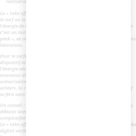
réaliseront.») – Patrick Swayze – Point Break
Le « take off » est l’instant le plus critique en surf, deux issus :
le surf ou la chute. C’est le moment où, lorsque l’on sent
l’énergie de la vague nous porter, on décide de se lever et surfer.
C’est un instant précis, qu’il faut anticiper en se plaçant au «
peak », en observant les mouvements de la mer et se lancer sans
hésitation.
Pour le surfeur digital, c’est identique, le lancement d’un
dispositif est crucial ! Le surfeur digital doit capter tout
l’énergie nécessaire et embarquer avec lui tous les acteurs des
nouveaux dispositifs de formation. La préparation et la
scénarisation de son dispositif, la définition des rôle des
acteurs, la communication fera que le « take off » de dispositif
se fera sans hésitation.
Un conseil : commencez sur de petites vagues, et par extension,
débutez avec de petits projets pour progressivement
complexifier vos dispositifs !
Le « take off » nécessite de la réactivité, c’est une capacité clé du
digital surfeur. C’est un savant mélange entre la lecture de