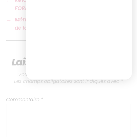
FORM’AXE
→
Mémo – Les habitudes de consommation
de la formation
Laisser un commentaire
Votre adresse e-mail ne sera pas publiée.
Les champs obligatoires sont indiqués avec
*
Commentaire
*