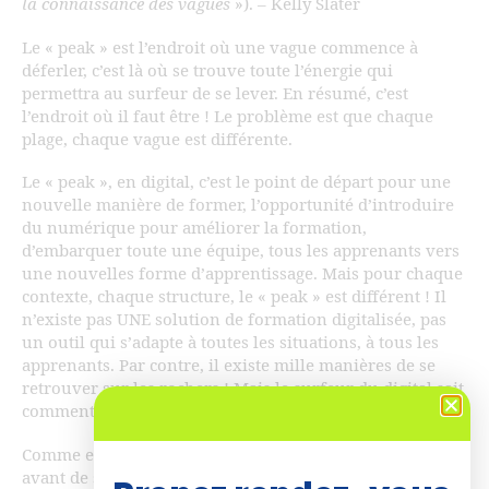
la connaissance des vagues
»). – Kelly Slater
Le « peak » est l’endroit où une vague commence à
déferler, c’est là où se trouve toute l’énergie qui
permettra au surfeur de se lever. En résumé, c’est
l’endroit où il faut être ! Le problème est que chaque
plage, chaque vague est différente.
Le « peak », en digital, c’est le point de départ pour une
nouvelle manière de former, l’opportunité d’introduire
du numérique pour améliorer la formation,
d’embarquer toute une équipe, tous les apprenants vers
une nouvelles forme d’apprentissage. Mais pour chaque
contexte, chaque structure, le « peak » est différent ! Il
n’existe pas UNE solution de formation digitalisée, pas
un outil qui s’adapte à toutes les situations, à tous les
apprenants. Par contre, il existe mille manières de se
retrouver sur les rochers ! Mais le surfeur du digital sait
comment les éviter.
Comme en surf, Il est donc important ET nécessaire,
avant de se jeter à l’eau, d’observer et de comprendre