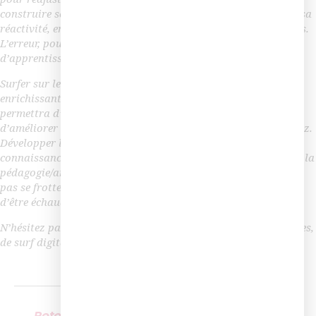
construire son expérience. Ainsi, il développe son « agilité », sa
réactivité, en s’adaptant aux contextes mouvants, changeants.
L’erreur, pour notre surfeur digital, est donc source
d’apprentissage !
Surfer sur le digital est un expérience grisante et très
enrichissante pour vos pratiques. Surfer sur le digital vous
permettra d’explorer des nouveaux territoires de formation,
d’améliorer les expériences d’apprentissage que vous proposez.
Développer les capacités du surfeur digital : analyse, agilité,
connaissance de l’environnement de la formation digitale, de la
pédagogie/andragogie, réactivité s’apprend à condition de ne
pas se frotter à une trop grosse vague dès le début, au risque
d’être échaudé.
N’hésitez pas à partager vos expériences, bonnes ou mauvaises,
de surf digital !
←
Retour d’expérience – Carole Dessain de