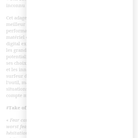
inconnu
Cet adage est aussi vrai pour le digital learning. Le
meilleur outil n’est pas forcément celui qui sera
performant dans tous les contextes ! Choisir son
matériel est donc une des capacités clés du surfeur
digital expérimenté. Pour y parvenir, il devra connaitre
les grands types d’outils, être en veille sur les prix, les
potentialités, mais rester réaliste et pragmatique dans
ses choix. Le marché du digital learning est si prolifique
et les innovations technologiques si rapides que notre
surfeur digital ne doit pas tomber dans le piège de
l’outil, mais bien faire son choix en fonction des
situations d’apprentissage et des stratégies digitales qu’il
compte mettre en place.
#Take off
«
Fear causes hesitation, and hesitation will cause your
worst fears to come true.
» («
La peur provoque des
hésitations et l’hésitation fera que vos pires craintes se