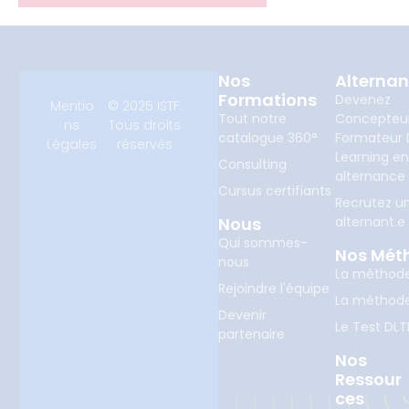
Nos
Alterna
Formations
Devenez
Mentio
© 2025 ISTF.
Tout notre
Concepteu
ns
Tous droits
catalogue 360°
Formateur D
Légales
réservés
Learning e
Consulting
alternance
Cursus certifiants
Recrutez u
Nous
alternant.e
Qui sommes-
Nos Mét
nous
La méthod
Rejoindre l'équipe
La méthod
Devenir
Le Test DLT
partenaire
Nos
Ressour
Ces