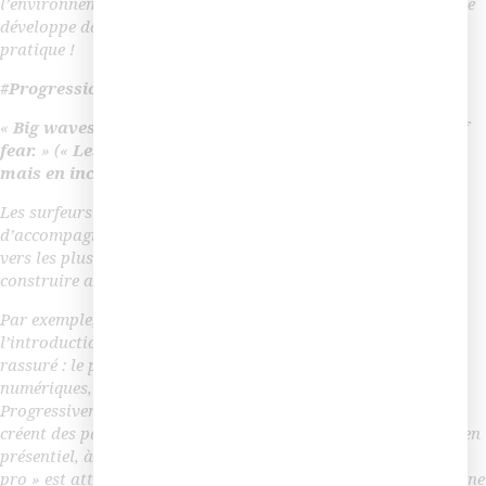
l’environnement de la formation et de reflexe. Cette capacité se
développe donc avec de la formation, de la veille et de la
pratique !
#Progression
«
Big waves aren’t measured in feet, but in increments of
fear.
» («
Les grosses vagues ne se mesurent pas en pieds
mais en incrémentation de la peur
») – Buzzy Trent
Les surfeurs du digital, ont intégré cela, ils sont capables
d’accompagner les équipes pédagogiques dans leur transition
vers les plus grosses vagues, de lever les freins, rassurer et
construire avec les équipes pédagogiques.
Par exemple, sur de nouveaux projets, ils proposent
l’introduction de digital là où tout le monde à pied et est
rassuré : le présentiel, en y intégrant des interactions
numériques, des applis mobiles, qu’ils ont sélectionnées.
Progressivement, ils transforment la formation en blended et
créent des parcours de formation mêlant actes de formation en
présentiel, à distance, synchrones et asynchrones. Le niveau «
pro » est atteint lorsque le responsable digital réussit, dans une