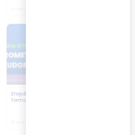
6 mai 2026
NEWS
Enquête ISTF x Ludicius : la ludopédagogie en
formation
LIRE LA SUITE
16 avril 2026