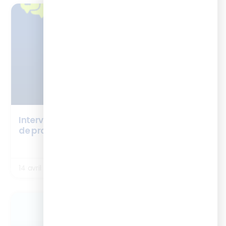
TÉMOIGNAGES
Interview Vanessa Castagnier – cursus chef
de projet digital learning
LIRE LA SUITE
14 avril 2026
ENQUÊTES