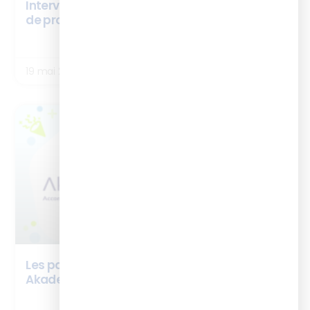
Interview Stéphane Von Hörde – cursus chef
de projet digital learning
LIRE LA SUITE
19 mai 2026
BOX ISTF
Les partenaires de la BOX ISTF : Innov’
Akademy
LIRE LA SUITE