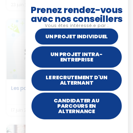
23 juin 2026
Prenez rendez-vous
avec nos conseillers
Vous êtes intéressé.e par :
BOX ISTF
UN PROJET INDIVIDUEL
UN PROJET INTRA-
ENTREPRISE
LE RECRUTEMENT D'UN
ALTERNANT
Les partenaires de la BOX ISTF : SPARTED
LIRE LA SUITE
CANDIDATER AU
PARCOURS EN
17 juin 2026
ALTERNANCE
ARTICLES