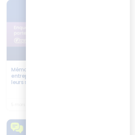
ENQUÊTES
Mémo – Enablement : comment les
entreprises intègrent les experts métiers à
leurs stratégies de formation ?
LIRE LA SUITE
5 mars 2026
TÉMOIGNAGES