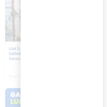
LLM (Large Language Model) : c’est quoi ?
Définition, fonctionnement et usages en
formation
LIRE LA SUITE
15 juin 2026
ENQUÊTES