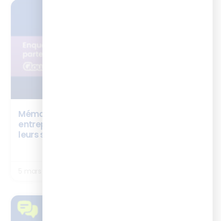
ENQUÊTES
Mémo – Enablement : comment les
entreprises intègrent les experts métiers à
leurs stratégies de formation ?
LIRE LA SUITE
5 mars 2026
TÉMOIGNAGES