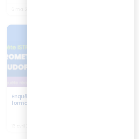
6 mai 2026
NEWS
Enquête ISTF x Ludicius : la ludopédagogie en
formation
LIRE LA SUITE
16 avril 2026