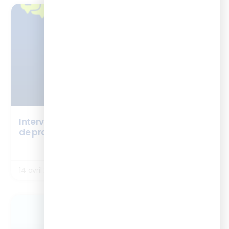
TÉMOIGNAGES
Interview Vanessa Castagnier – cursus chef
de projet digital learning
LIRE LA SUITE
14 avril 2026
ENQUÊTES