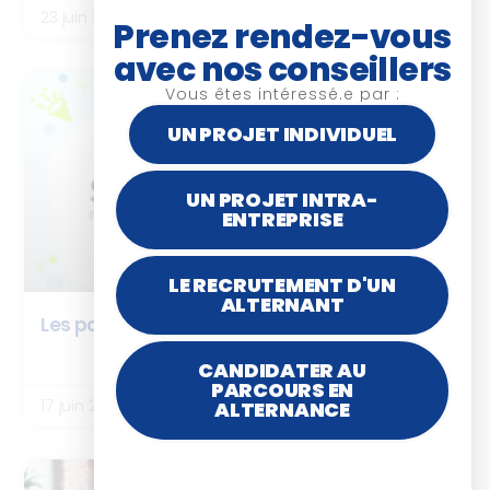
23 juin 2026
Prenez rendez-vous
avec nos conseillers
Vous êtes intéressé.e par :
BOX ISTF
UN PROJET INDIVIDUEL
UN PROJET INTRA-
ENTREPRISE
LE RECRUTEMENT D'UN
ALTERNANT
Les partenaires de la BOX ISTF : SPARTED
LIRE LA SUITE
CANDIDATER AU
PARCOURS EN
17 juin 2026
ALTERNANCE
ARTICLES