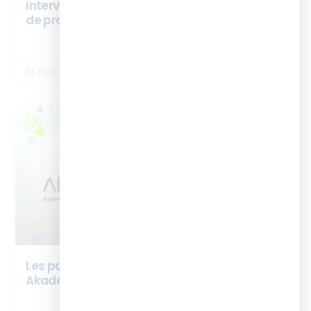
Interview Stéphane Von Hörde – cursus chef
de projet digital learning
LIRE LA SUITE
19 mai 2026
BOX ISTF
Les partenaires de la BOX ISTF : Innov’
Akademy
LIRE LA SUITE