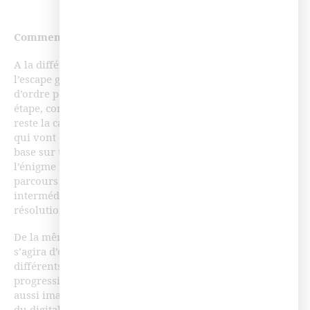
Comment le mettre en place ?
A la différence du jeu de plateforme, la progression dans
l’escape game est plus « libre », il n’y a pas forcement
d’ordre pour débloquer les points d’étapes. La première
étape, comme pour toutes les formations finalement,
reste la cartographie de votre dispositif et des ressources
qui vont avec. La plupart du temps, l’escape game se
base sur une collecte d’indices qui aident à déverrouiller
l’énigme finale. Il peut donc être intéressant, pour un
parcours de formation, de créer des évaluations
intermédiaires donnant des indices qui aideront à la
résolution de l’évaluation finale.
De la même manière que pour le jeu de plateforme, il
s’agira d’organiser sur votre LMS les prérequis entre les
différents parcours pour bloquer l’apprenant dans sa
progression s’il ne trouve pas les bons indices. On peut
aussi imaginer, grâce aux différents outils et modalités