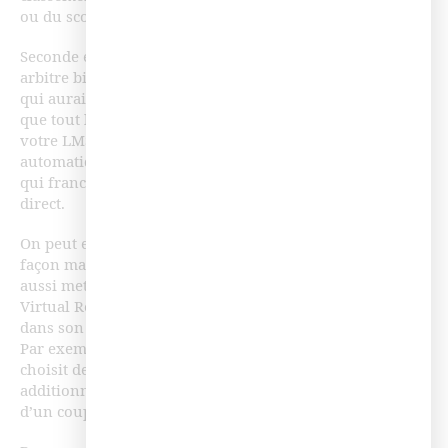
ou du score, ou un cumul des deux.
Seconde étape : lancez la course et positionnez-vous en
arbitre bienveillant afin d’accompagner les apprenants
qui auraient des difficultés. Votre objectif reste en effet
que tout le monde termine la course. Paramétrez, si
votre LMS vous le permet, l’envoi d’un mail
automatique en vous mettant en copie aux apprenants
qui franchissent la ligne d’arrivée pour les féliciter en
direct.
On peut envisager une course linéaire façon sprint ou
façon marathon. Grâce à l’adaptive learning, on peut
aussi mettre au point un modèle ressemblant à celui de
Virtual Regatta, où les choix stratégiques de l’apprenant
dans son parcours de formation peuvent être décisifs.
Par exemple, vous pouvez récompenser le joueur qui
choisit de faire un détour pour accéder à des ressources
additionnelles en lui validant plusieurs points d’étapes
d’un coup.