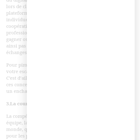
du digital learning, de proposer des énigmes collectives
lors de classes virtuelles ou sur les espaces sociaux de la
plateforme par exemple. L’escape game peut en effet être
individuel, mais il est très souvent mis en œuvre en jeu
coopératif. L’avantage, d’un point de vue formation
professionnelle, est que ce type de jeu par équipe fera
gagner ou perdre tous les joueurs ensemble, ne créant
ainsi pas de frustration personnelle et encourageant les
échanges et la collaboration à distance.
Pour pimenter encore un peu la recherche d’indices,
votre escape game peut introduire la notion de temps.
C’est d’ailleurs le cas dans la plupart des salles proposant
ces concepts de jeu : il faut sortir de la pièce en résolvant
un enchaînement d’énigmes dans un délai limité !
3.La course
La compétition à l’état pur ! Chacun pour soi ou en
équipe, la course est l’un des jeux vieux comme le
monde, qui a l’avantage de créer une émulation forte
pour les participants, mais aussi, potentiellement, de la