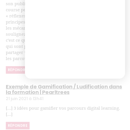
son public, ses attentes et ses contraintes. Pour moi, la
course peut être adaptée pour développer des
« réflexes », réflexe de secours par exemple. Dans les
principes de ludification de la formation, on reproduit
les mécanismes du jeu et il est important comme vous le
soulignez de ne pas biaiser l’objectif d’apprentissage,
c’est ce que certains peuvent reprocher au serious game,
qui sont plus « game » que « serious ». N’hésitez pas à
partager vos propres idées ou expérience pour gamifier
les parcours de formation à distance. Merci !
RÉPONDRE
Exemple de Gamification / Ludification dans
la formation | Pearltrees
21 juin 2021 à 13h41
[…] 3 idées pour gamifier vos parcours digital learning.
[…]
RÉPONDRE