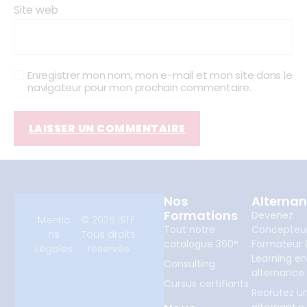
Site web
Enregistrer mon nom, mon e-mail et mon site dans le
navigateur pour mon prochain commentaire.
Nos
Alterna
Formations
Devenez
Mentio
© 2025 ISTF.
Tout notre
Concepteu
ns
Tous droits
catalogue 360°
Formateur D
Légales
réservés
Learning e
Consulting
alternance
Cursus certifiants
Recrutez u
alternant.e