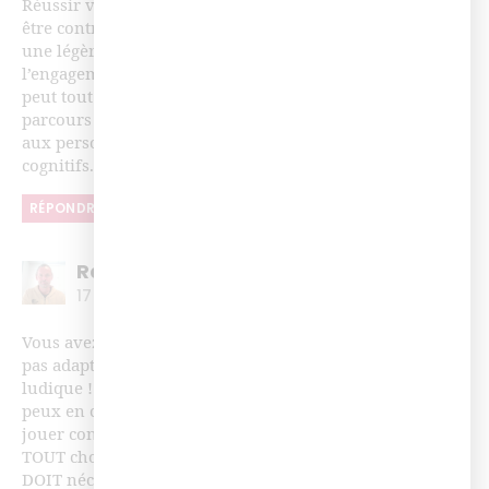
Réussir vite n’a pas de sens pédagogique, voire peuvent
être contre productif par le stress qu’il génère même si
une légère pression augmente l’attention et
l’engagement. Le désir de réussite (l’aversin à la perte)
peut tout à fait biaiser l’objectif d’apprentissage. Les
parcours chronométrés ne sont pas non plus adaptés
aux personnes en situation de handicap physiques ou
cognitifs.
RÉPONDRE
Raphaël
17 octobre 2018 à 10h50
Vous avez tout à fait raison Geneviève, la course n’est
pas adaptée à tous, mais la course est un élément
ludique ! Les petits chevaux, les escapes games, et je
peux en citer d’autres, sont tous des jeux où il faut soit
jouer contre le temps, soit arriver en premier. Comme
TOUT choix pédagogique, la gamification d’un parcours
DOIT nécessairement se faire en analysant précisément