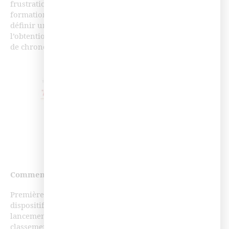
frustration. Le principe est de créer un parcours de
formation, découpé en plusieurs étapes ou pas, de
définir une ligne d’arrivée à franchir, par exemple
l’obtention d’un certain score à une évaluation finale, et
de chronométrer son achèvement.
Comment le mettre en place ?
Première étape : fixez une durée limitée à votre
dispositif de formation et communiquez sur la date de
lancement, les modalités et les principes de la course. Le
classement peut être effectué en fonction de la rapidité