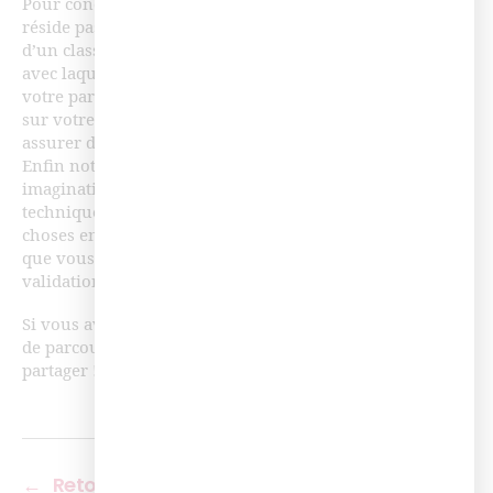
Pour conclure, gamifier un parcours de formation ne
réside pas que dans la création de badges ou l’affichage
d’un classement, mais peut aussi tenir dans la manière
avec laquelle vous allez raconter l’histoire et scénariser
votre parcours. N’oubliez pas non plus de communiquer
sur votre dispositif, ce sera la clé de succès pour vous
assurer d’une participation et une complétion élevées.
Enfin notre dernier conseil est de faire jouer votre
imagination : quelques fois, avec des solutions
techniques « simples », vous pouvez faire de grande
choses en détournant des fonctionnalités de votre LMS
que vous connaissez déjà, comme les systèmes de
validation de quiz.
Si vous avez aussi des idées ou des retours d’expérience
de parcours de formation gamifiée, n’hésitez pas à les
partager !
←
Retour d’expérience – Bruno Rampersan de