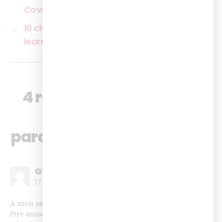
Covéa
→
10 clés pour réussir votre projet digital
learning
4 réponses sur « 3 idées
pour gamifier vos
parcours digital learning »
Geneviève Nguyen-Viêt
17 octobre 2018 à 10h29
A mon sens, les principes de gamification ne doivent pas
être associés à la vitesse. Chacun apprend à son rythme.