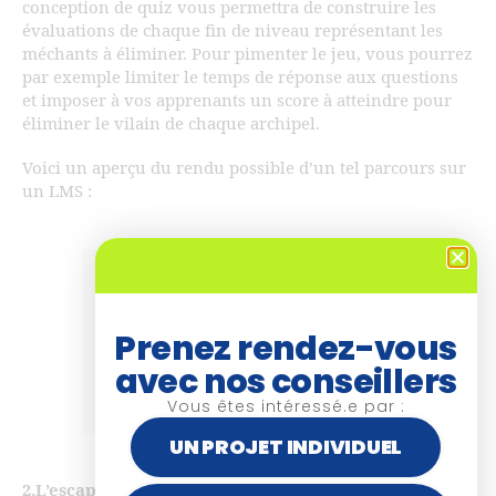
conception de quiz vous permettra de construire les
évaluations de chaque fin de niveau représentant les
méchants à éliminer. Pour pimenter le jeu, vous pourrez
par exemple limiter le temps de réponse aux questions
et imposer à vos apprenants un score à atteindre pour
éliminer le vilain de chaque archipel.
Voici un aperçu du rendu possible d’un tel parcours sur
un LMS :
Prenez rendez-vous
avec nos conseillers
Vous êtes intéressé.e par :
UN PROJET INDIVIDUEL
2.L’escape game