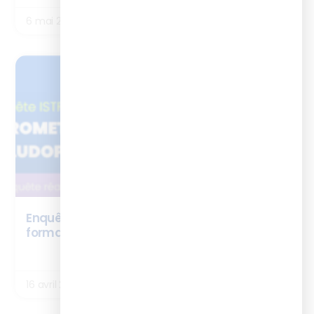
6 mai 2026
NEWS
Enquête ISTF x Ludicius : la ludopédagogie en
formation
LIRE LA SUITE
16 avril 2026