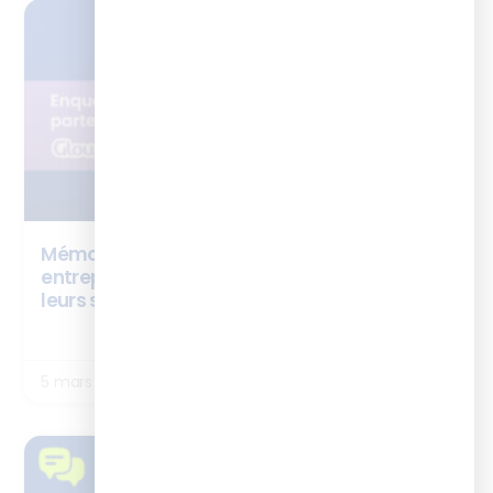
ENQUÊTES
Mémo – Enablement : comment les
entreprises intègrent les experts métiers à
leurs stratégies de formation ?
LIRE LA SUITE
5 mars 2026
TÉMOIGNAGES