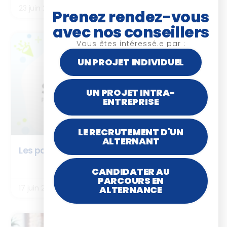
23 juin 2026
Prenez rendez-vous
avec nos conseillers
Vous êtes intéressé.e par :
BOX ISTF
UN PROJET INDIVIDUEL
UN PROJET INTRA-
ENTREPRISE
LE RECRUTEMENT D'UN
ALTERNANT
Les partenaires de la BOX ISTF : SPARTED
LIRE LA SUITE
CANDIDATER AU
PARCOURS EN
17 juin 2026
ALTERNANCE
ARTICLES