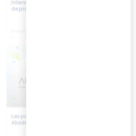
Interview Stéphane Von Hörde – cursus chef
de projet digital learning
LIRE LA SUITE
19 mai 2026
BOX ISTF
Les partenaires de la BOX ISTF : Innov’
Akademy
LIRE LA SUITE