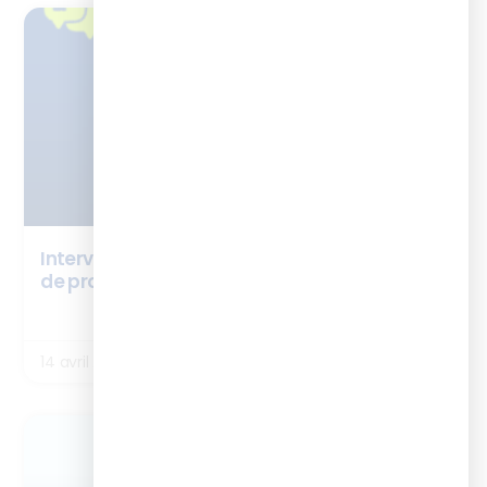
TÉMOIGNAGES
Interview Vanessa Castagnier – cursus chef
de projet digital learning
LIRE LA SUITE
14 avril 2026
ENQUÊTES