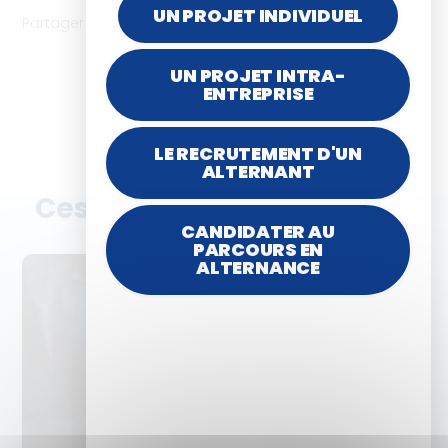
UN PROJET INDIVIDUEL
Partager l'article
UN PROJET INTRA-
ENTREPRISE
LE RECRUTEMENT D'UN
ALTERNANT
Ces articles peuvent vous
plaire
CANDIDATER AU
PARCOURS EN
ALTERNANCE