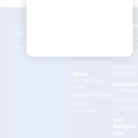
Nos
Alterna
Formations
Devenez
Mentio
© 2025 ISTF.
Tout notre
Concepteu
ns
Tous droits
catalogue 360°
Formateur D
Légales
réservés
Learning e
Consulting
alternance
Cursus certifiants
Recrutez u
Nous
alternant.e
Qui sommes-
Nos Mét
nous
La méthod
Rejoindre l'équipe
La méthod
Devenir
Le Test DLT
partenaire
Nos
Ressour
Ces