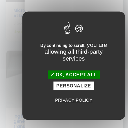
Micro-learning : c’est quoi ? Définition, formats
et bénéfices pour la formation
5 août 2026
Lire la suite
you are
By continuing to scroll,
allowing all third-party
services
OK, ACCEPT ALL
PERSONALIZE
PRIVACY POLICY
Ingénierie pédagogique : comment l’IA
générative inverse la Taxonomie de Bloom (et
transforme les pratiques de vos équipes