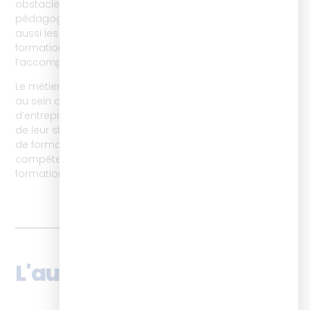
obstacles possibles. Nous formons donc les ingénieurs
pédagogiques, les digital learning managers, mais
aussi les chargés, assistants ou coordinateurs
formation à optimiser leurs process autour de
l’accompagnement logistiques des apprenants.
Le métier de «
Learning Success Manager
» existe déjà
au sein de quelques organismes de formation et
d’entreprises mettant l’expérience Apprenant au cœur
de leur stratégie, et nous cherchons via nos parcours
de formation à favoriser cette montée en
compétences de l’ensemble des professionnels de la
formation.
L'autrice