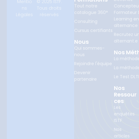
Mentio
© 2025 ISTF.
Tout notre
Concepteu
ns
Tous droits
catalogue 360°
Formateur D
Légales
réservés
Learning e
Consulting
alternance
Cursus certifiants
Recrutez u
Nous
alternant.e
Qui sommes-
Nos Mét
nous
La méthod
Rejoindre l'équipe
La méthod
Devenir
Le Test DLT
partenaire
Nos
Ressour
Ces
Les
enquêtes
ISTF
Nos
articles