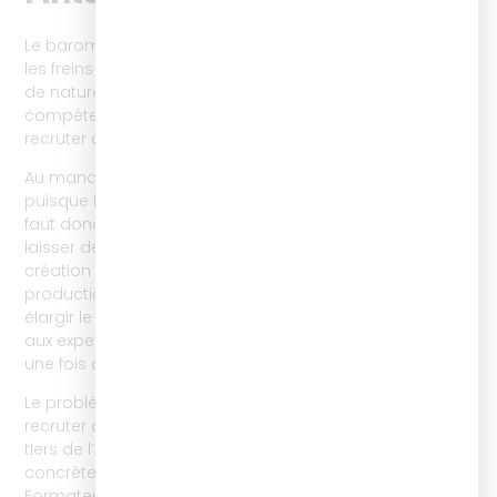
Le baromètre 2024 pointe de nouveau, cette année, que
les freins à la digitalisation des formations sont à 54%
de nature RH : manque de temps (20%), manque de
compétences (17%), manque d’effectifs (11%), difficulté à
recruter des personnes compétentes (4%).
Au manque de temps, il n’y a pas de recette miracle
puisque les journées ne peuvent pas être rallongées. Il
faut donc soit répartir les missions autrement pour
laisser de la place à la réingénierie de dispositifs, la
création de nouvelles formations digitales et la
production de contenus, soit agrandir les équipes et
élargir le périmètre des contributeurs digital learning
aux experts métiers internes pour démultiplier et encore
une fois accélérer.
Le problème : le manque d’effectifs et la difficulté à
recruter des personnes compétentes représentent un
tiers de l’équation. A cela, l’ISTF propose une solution
concrète : l’alternance. Nous formons des Concepteurs
Formateurs Digital Learning qui, pendant 12 mois, en