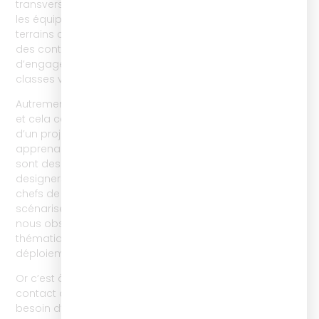
transverse est nés des problématiques rencontrées par
les équipes formation face aux feedbacks
terrains comme les taux de complétions très bas pour
des contenus 100% e-learning ou le manque
d’engagement en parcours blended learning ou en
classes virtuelles : le learning success management.
Autrement dit : l’optimisation de l’expérience Apprenant,
et cela concerne tous les métiers, toutes les étapes
d’un projet de formation. Le design du parcours
apprenant, et la recherche de leviers d’engagement
sont des sujets déjà prépondérants chez les UX/UI
designers évidemment, mais plus globalement les
chefs de projet, les concepteurs qui imaginent et
scénarisent les dispositifs et contenus. En revanche,
nous observons depuis plusieurs années que cette
thématique disparaît progressivement à partir du
déploiement de la formation.
Or c’est à ce moment précis que l’apprenant entre en
contact direct avec son parcours et, à distance, aura
besoin d’une expérience avec le moins de nœuds ou