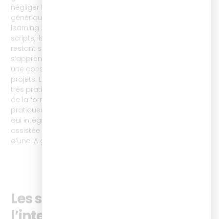
négliger la puissance d’accélération que les outils
génériques peuvent apporter aux projets digital
learning : pour la création d’évaluations, de médias, de
scripts, ils permettent de décupler la vitesse, tout en
restant sur une stratégie d’internalisation. Ces usages
s’apprennent, pour rester efficaces et pertinents, avec
une conscience des problématiques RSE à intégrer aux
projets. L’ISTF propose une formation courte et surtout
très pratico-pratique pour accompagner les acteurs
de la formation dans cette révolution : Intégrer l’IA à ses
pratiques pédagogiques, au format 100% à distance,
qui intègre notamment la scénarisation d’un dispositif
assistée avec IA et la génération de medias à l’aide
d’une IA generative (video, images, voix, …).
Les stratégies pour réussir
l’internalisation