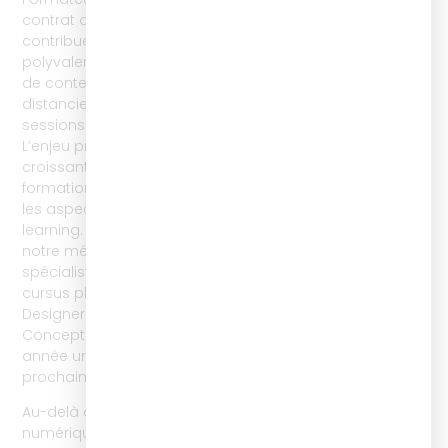
contrat d’apprentissage ou de de professionnalisation,
contribuent aux projets de formation de manière ultra
polyvalente : conception de parcours blended, création
de contenus asynchrones et synchrones, pour le
distanciel et le présentiel, mais aussi animation de
sessions de formation sous toutes ces modalités.
L’enjeu premier était et reste : répondre au besoin
croissant des organisations d’agrandir leurs équipes
formation avec des personnes compétentes sur tous
les aspects de la conception et de l’animation digital
learning. Cette activité CFA nous permet, en plus de
notre métier historique d’organisme de formation
spécialiste des compétences du learning et de nos
cursus phares comme Chef de projet digital learning,
Designer de ressources e-learning ou encore
Concepteur video learning, d’accompagner chaque
année une trentaine d’entreprises et d’étudiants. La
prochaine promotion démarrera en septembre.
Au-delà de la production de contenus pédagogiques
numériques, un autre domaine de compétences