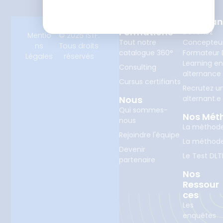
Nos
Alterna
Formations
Devenez
Mentio
© 2025 ISTF.
Tout notre
Concepteu
ns
Tous droits
catalogue 360°
Formateur D
Légales
réservés
Learning e
Consulting
alternance
Cursus certifiants
Recrutez u
Nous
alternant.e
Qui sommes-
Nos Mét
nous
La méthod
Rejoindre l'équipe
La méthod
Devenir
Le Test DLT
partenaire
Nos
Ressour
Ces
Les
enquêtes