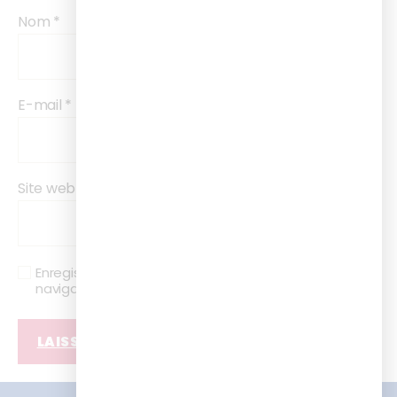
Nom
*
E-mail
*
Site web
Enregistrer mon nom, mon e-mail et mon site dans le
navigateur pour mon prochain commentaire.