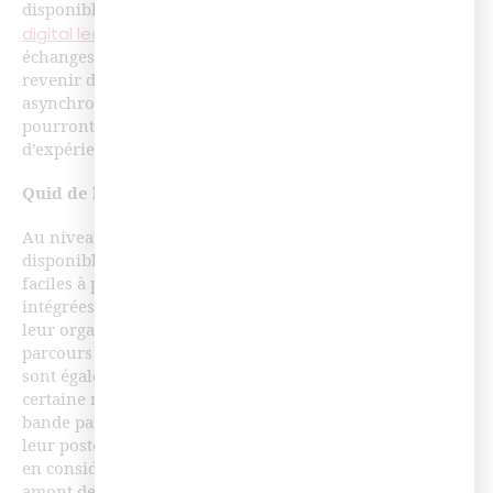
Les chiffres 2019 du
disponibles au sein du livre blanc «
digital learning
»). En effet, elle permet de simplifier les
échanges entre le formateur et ses apprenants pour
revenir des éléments mal assimilés lors des phases
asynchrones, répondre à des questions concrètes qui
pourront profiter à tous et partager des retours
d’expérience.
Quid de la technologie ?
Au niveau de l’interface, les classes virtuelles
disponibles sur le marché sont toutes assez similaires et
faciles à prendre en main. Elles sont parfois directement
intégrées au sein des plateformes LMS, ce qui simplifie
leur organisation et leur intégration au sein des
parcours de formation. Les technologies en elles-mêmes
sont également solides et fiables mais restent, dans une
certaine mesure, toujours tributaires de la qualité de la
bande passante des apprenants et de la configuration de
leur poste. Il est donc important de prendre cette donnée
en considération et de vérifier avec les participants en
amont de celle-ci un certain nombre de préconisations