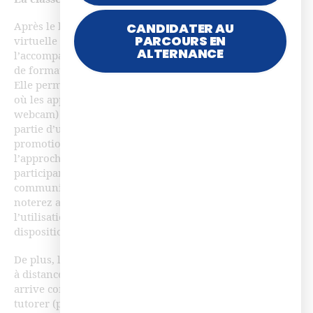
CANDIDATER AU
Après le lancement de vos formations digitales, la classe
PARCOURS EN
virtuelle trouve également toute sa place dans
ALTERNANCE
l’accompagnent des apprenants au sein de leur parcours
de formation, notamment lorsqu’il est 100% à distance.
Elle permet de créer de véritables dynamiques de groupe
où les apprenants auront la possibilité de se voir (via le
webcam) et d’échanger (via le micro) pour, in fine, faire
partie d’une véritable groupe d’apprenant, une
promotion digitale. Cela va considérablement faciliter
l’approche social de votre déploiement où les
participants se sentiront beaucoup plus à l’aise pour
communiquer entre eux car ils se « connaîtront ». Vous
noterez alors une augmentation significative de
l’utilisation des outils sociaux que vous aurez mis à leur
disposition : forum, tchat, etc.
De plus, la classe virtuelle est l’outil privilégié du tutorat
à distance comme le révèle notre dernière étude où elle
arrive comme la modalité jugée la plus efficace pour
tutorer (pour 25% personnes interrogées – résultats