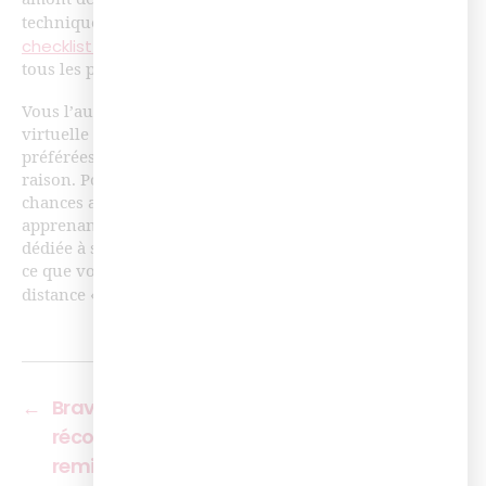
la
techniques. Pour vous aider, nous avons créé «
checklist de l’animateur de classe virtuelle
» qui liste
tous les points de vigilance à vérifier avant de se lancer.
Vous l’aurez compris, à bien des égards la classe
virtuelle peut se vanter d’être une des modalités
préférées des acteurs de la formation et ce n’est pas sans
raison. Pourtant, pour mettre de son côté toutes les
chances afin qu’elle soit aussi bien adoptée par les
apprenants que les formateurs, suivre une formation
dédiée à son animation peut s’avérer plus qu’utile. C’est
ce que vous découvrirez dans notre formation 100% à
animateur de classe virtuelle
distance «
».
←
Bravo aux certifiés du 1er semestre 2019
récompensés lors de l’événement de
remise des diplômes