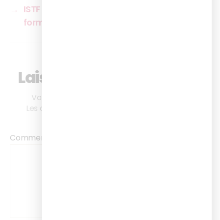
→
ISTF accompagne la digitalisation de la
formation de Malakoff Médéric Humanis
Laisser un commentaire
Votre adresse e-mail ne sera pas publiée.
Les champs obligatoires sont indiqués avec
*
Commentaire
*