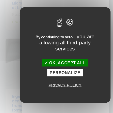
Micro-learning : c’est quoi ? Définition, formats
et bénéfices pour la formation
5 août 2026
Lire la suite
you are
By continuing to scroll,
allowing all third-party
services
OK, ACCEPT ALL
PERSONALIZE
PRIVACY POLICY
Ingénierie pédagogique : comment l’IA
générative inverse la Taxonomie de Bloom (et
transforme les pratiques de vos équipes
formation)