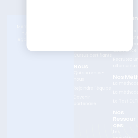
Nos
Alterna
Formations
Devenez
Mentio
© 2025 ISTF.
Tout notre
Concepteu
ns
Tous droits
catalogue 360°
Formateur D
Légales
réservés
Learning e
Consulting
alternance
Cursus certifiants
Recrutez u
Nous
alternant.e
Qui sommes-
Nos Mét
nous
La méthod
Rejoindre l'équipe
La méthod
Devenir
Le Test DLT
partenaire
Nos
Ressour
Ces
Les