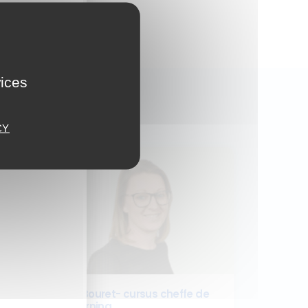
vices
plaire
CY
Interview Emilie Bouret- cursus cheffe de
projet digital learning