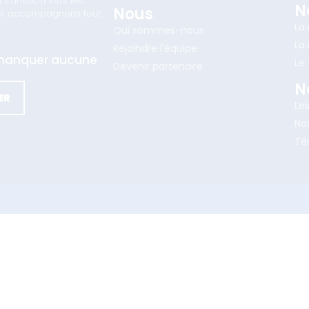
ransition vers les
N
Nous
vous accompagnons tout
La
Qui sommes-nous
La
Rejoindre l'équipe
e manquer aucune
Le
Devenir partenaire
N
ER
Le
Nos
Té