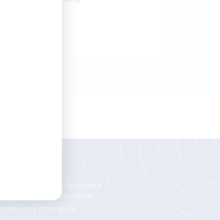
21 juillet 2026
Lire la suite
lternance
venez Concepteur Formateur
ital Learning en alternance
crutez un.e alternant.e