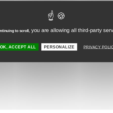
you are allowing all third-party ser
tinuing to scroll,
rticles peuvent vous 
OK, ACCEPT ALL
PERSONALIZE
PRIVACY POLI
Ingénierie pédagogique : comment l’IA
générative inverse la Taxonomie de