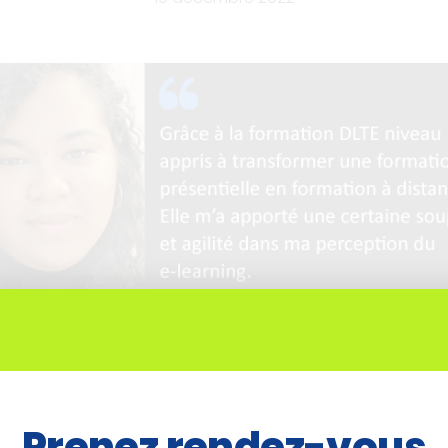
n «
Créer rapidement une formation à distance effi
ns avant la formation ? Quelles compétences souhaiti
Prenez rendez-vous
treprise, il était essentiel pour moi d’avoir les notions 