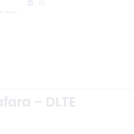
ez-nous
afara – DLTE