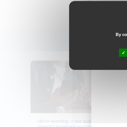
By con
Ces a
Micro-learning : c’est quoi ? Définition,
formats et bénéfices pour la formation