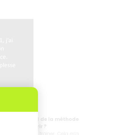
cace
« , niveau 1 de la méthode
ez-vous acquérir ?
tant que digital trainer. Cela m’a