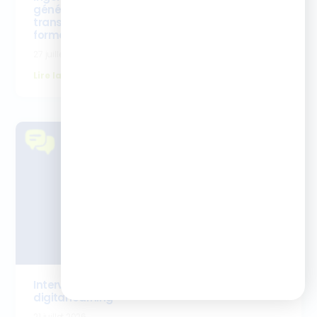
générative inverse la Taxonomie de Bloom (et
transforme les pratiques de vos équipes
formation)
27 juillet 2026
Lire la suite
Interview Emilie Bouret- cursus cheffe de projet
digital learning
21 juillet 2026