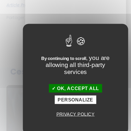
Article Précédent
Next
Partager l'article
you are
By continuing to scroll,
allowing all third-party
Ces articles peuvent vous
services
plaire
OK, ACCEPT ALL
PERSONALIZE
PRIVACY POLICY