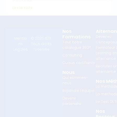
Lire la suite
Nos
Alterna
Formations
Devenez
Mentio
© 2025 ISTF.
Tout notre
Concepteu
ns
Tous droits
catalogue 360°
Formateur D
Légales
réservés
Learning e
Consulting
alternance
Cursus certifiants
Recrutez u
Nous
alternant.e
Qui sommes-
Nos Mét
nous
La méthod
Rejoindre l'équipe
La méthod
Devenir
Le Test DLT
partenaire
Nos
Ressour